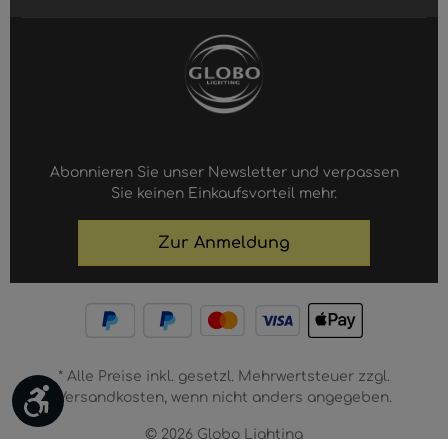
Abonnieren Sie unser Newsletter und verpassen
Sie keinen Einkaufsvorteil mehr.
Zur Anmeldung
* Alle Preise inkl. gesetzl. Mehrwertsteuer zzgl.
Werkzeugleiste anzeigen
Versandkosten, wenn nicht anders angegeben.
© 2026 Globo Lighting