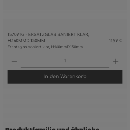
15709TG - ERSATZGLAS SANIERT KLAR,
H:160MMD:150MM
11,99 €
Ersatzglas saniert klar, H:160mmD:150mm
Produkt Anzahl: Gib den gewünschten 
In den Warenkorb
Produktfamilie und ähnliche
Produktgalerie überspringen