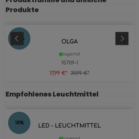
Produkte
55
%
OLGA
lagernd
15709-1
17,99 €*
39,99 €*
Empfohlenes Leuchtmittel
Produktgalerie überspringen
18
%
LED - LEUCHTMITTEL
lagernd