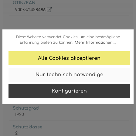
GTIN/EAN:
9007371458486
Diese Website verwendet Cookies, um eine bestmögliche
Erfahrung bieten zu können.
Mehr Informationen ...
Fassung
Alle Cookies akzeptieren
E27
Leistungsaufnahme
Nur technisch notwendige
max. 60 Watt
Leuchtmittel inkl.
Konfigurieren
Nein
Schutzgrad
IP20
Schutzklasse
2