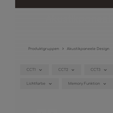
Akustikpaneel
Produktgruppen
Akustikpaneele Design
CCT1
CCT2
CCT3
Lichtfarbe
Memory Funktion