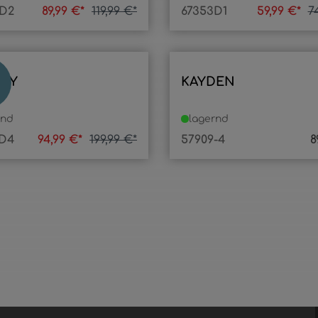
3D2
89,99 €*
119,99 €*
67353D1
59,99 €*
7
DY
KAYDEN
rnd
lagernd
5D4
94,99 €*
199,99 €*
57909-4
8