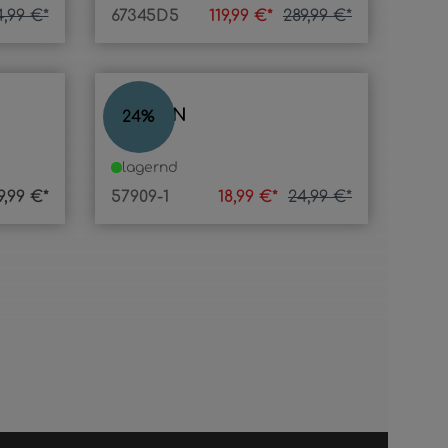
4,99 €*
67345D5
119,99 €*
289,99 €*
KAYDEN
24
%
lagernd
9,99 €*
57909-1
18,99 €*
24,99 €*