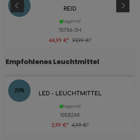
55
%
REID
lagernd
15706-3H
44,99 €*
99,99 €*
Empfohlenes Leuchtmittel
Produktgalerie überspringen
20
%
LED - LEUCHTMITTEL
lagernd
10582AK
3,99 €*
4,99 €*