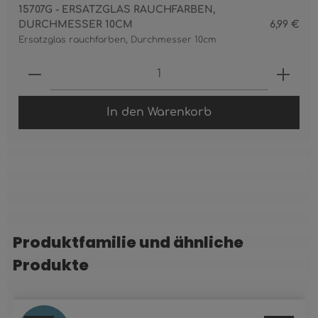
15707G - ERSATZGLAS RAUCHFARBEN,
DURCHMESSER 10CM
6,99 €
Ersatzglas rauchfarben, Durchmesser 10cm
Produkt Anzahl: Gib den gewünschten 
In den Warenkorb
Produktfamilie und ähnliche
Produktgalerie überspringen
Produkte