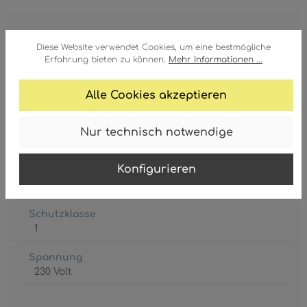
Fassung
Diese Website verwendet Cookies, um eine bestmögliche
3 x E27
Erfahrung bieten zu können.
Mehr Informationen ...
Leistungsaufnahme
Alle Cookies akzeptieren
max. 15 Watt
Leuchtmittel inkl.
Nur technisch notwendige
Nein
Konfigurieren
Schutzgrad
IP20
Schutzklasse
1
Spannung
230 Volt