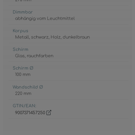
Dimmbar
abhängig vom Leuchtmittel
Korpus
Metall
, schwarz
, Holz
, dunkelbraun
Schirm
Glas
, rauchfarben
Schirm Ø
100 mm
Wandschild Ø
220 mm
GTIN/EAN:
9007371457250