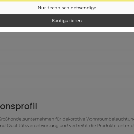
Nur technisch notwendige
cht der eingetragene österreichische Firmenname. Eingetragen 
Konfigurieren
toren
onsprofil
 Großhandelsunternehmen für dekorative Wohnraumbeleuchtun
 Qualitätsverantwortung und vertreibt die Produkte unter de