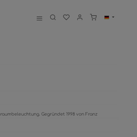
Warenkorb enthält 0
hnraumbeleuchtung. Gegründet 1998 von Franz