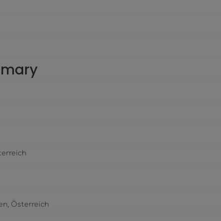
ummary
terreich
en, Österreich