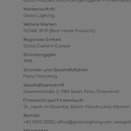
Globo Handels GmbH (eingetragener Firmenname)
Markenauftritt
Globo Lighting
Weitere Marken
NOWA, BHP (Best Home Products)
Regionale Einheit
Globo Eastern Europe
Gründungsjahr
1998
Gründer und Geschäftsführer
Franz Petschnig
Geschäftsanschrift
Gewerbestraße 3, 9184 Sankt Peter, Österreich
Firmensitz laut Firmenbuch
St. Jakob im Rosental, Bezirk Villach-Land, Kärnten
Kontakt
+43 4253 32050, office@globo-lighting.com, www.glo
Mitarbeiter