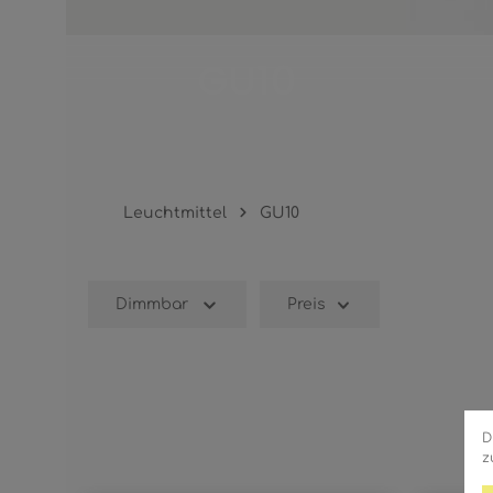
GU10
Leuchtmittel
GU10
Dimmbar
Preis
D
z