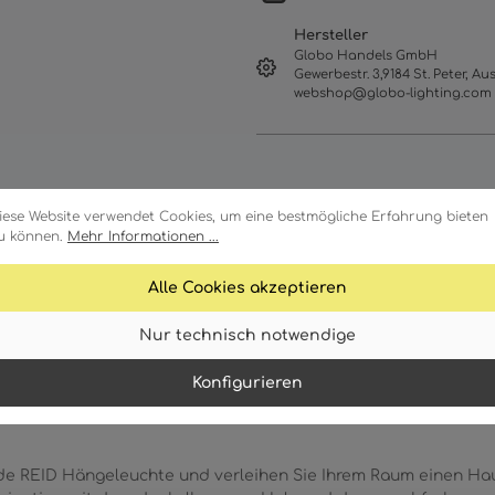
Hersteller
Globo Handels GmbH
Gewerbestr. 3,9184 St. Peter, Aus
webshop@globo-lighting.com
iese Website verwendet Cookies, um eine bestmögliche Erfahrung bieten
u können.
Mehr Informationen ...
Alle Cookies akzeptieren
ale
Technische Daten
Download
Nur technisch notwendige
Konfigurieren
de REID Hängeleuchte und verleihen Sie Ihrem Raum einen Hau