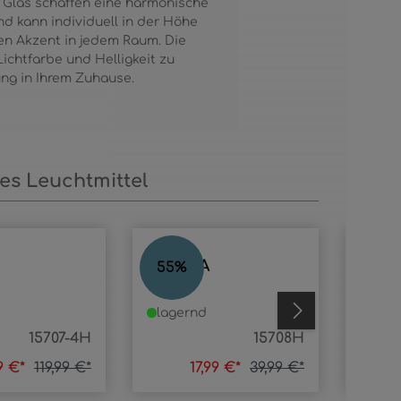
 Glas schaffen eine harmonische
d kann individuell in der Höhe
n Akzent in jedem Raum. Die
ichtfarbe und Helligkeit zu
ung in Ihrem Zuhause.
s Leuchtmittel
LIDARIA
LIDA
55
%
56
%
lagernd
lage
15707-4H
15708H
99 €*
119,99 €*
17,99 €*
39,99 €*