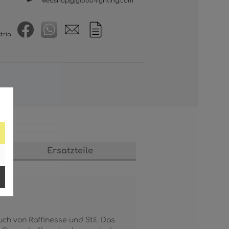
webshop@globo-lighting.com
tria
s
Ersatzteile
ch von Raffinesse und Stil. Das