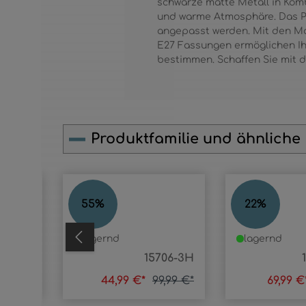
schwarze matte Metall in Kom
und warme Atmosphäre. Das PVC
angepasst werden. Mit den Ma
E27 Fassungen ermöglichen Ihn
bestimmen. Schaffen Sie mit d
Produktfamilie und ähnliche
Produktgalerie überspringen
REID
REID
55
%
22
%
lagernd
lagernd
5709-1
15706-3H
9,99 €*
44,99 €*
99,99 €*
69,99 