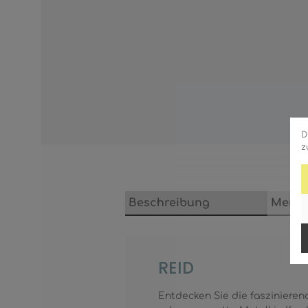
D
z
Beschreibung
Merkm
REID
Entdecken Sie die faszinieren