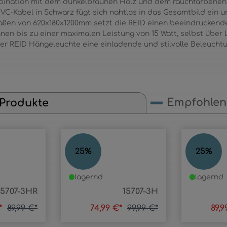
bination mit dem dunkelbraunen Holz und dem rauchfarbenen
-Kabel in Schwarz fügt sich nahtlos in das Gesamtbild ein un
ßen von 620x180x1200mm setzt die REID einen beeindruckende
en bis zu einer maximalen Leistung von 15 Watt, selbst über L
er REID Hängeleuchte eine einladende und stilvolle Beleucht
Empfohlene
 Produkte
REID
REID
25
%
25
%
lagernd
lagernd
15707-3HR
15707-3H
€*
89,99 €*
74,99 €*
99,99 €*
89,