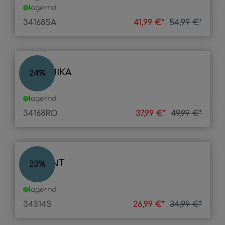
lagernd
34168SA
41,99 €*
54,99 €*
VERONIKA
24
%
lagernd
34168RO
37,99 €*
49,99 €*
LAMONT
23
%
lagernd
34314S
26,99 €*
34,99 €*