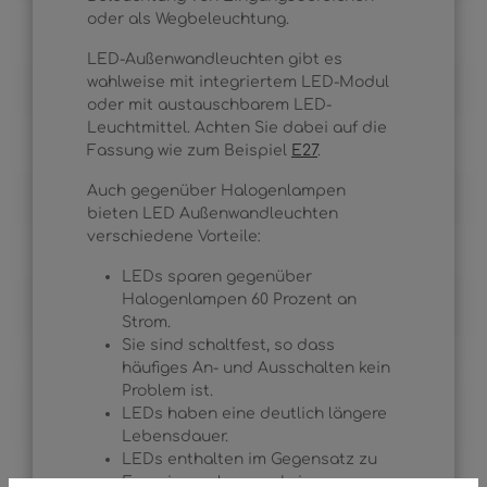
oder als Wegbeleuchtung.
LED-Außenwandleuchten gibt es
wahlweise mit integriertem LED-Modul
oder mit austauschbarem LED-
Leuchtmittel. Achten Sie dabei auf die
Fassung wie zum Beispiel
E27
.
Auch gegenüber Halogenlampen
bieten LED Außenwandleuchten
verschiedene Vorteile:
LEDs sparen gegenüber
Halogenlampen 60 Prozent an
Strom.
Sie sind schaltfest, so dass
häufiges An- und Ausschalten kein
Problem ist.
LEDs haben eine deutlich längere
Lebensdauer.
LEDs enthalten im Gegensatz zu
Energiesparlampen kein