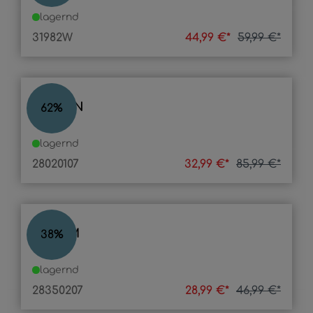
lagernd
31982W
44,99 €*
59,99 €*
LASSAN
62
%
lagernd
28020107
32,99 €*
85,99 €*
BELUM
38
%
lagernd
28350207
28,99 €*
46,99 €*