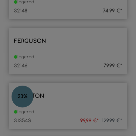
lagernd
32148
74,99 €*
FERGUSON
lagernd
32146
79,99 €*
COMPTON
23
%
lagernd
31354S
99,99 €*
129,99 €*