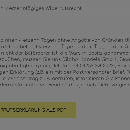
n vierzehntägiges Widerrufsrecht.
 binnen vierzehn Tagen ohne Angabe von Gründen di
rufsfrist beträgt vierzehn Tage ab dem Tag, an dem S
r nicht der Beförderer ist, die Ware in Besitz genomm
uszuüben, müssen Sie uns (Globo Handels GmbH, Gewe
globo-lighting.com, Telefon: +43 4253 32050237, Fax: 
gen Erklärung (z.B. ein mit der Post versandter Brief, 
, diesen Vertrag zu widerrufen, informieren. Sie könn
derrufsformular verwenden, das jedoch nicht vorgesc
RRUFSERKLÄRUNG ALS PDF