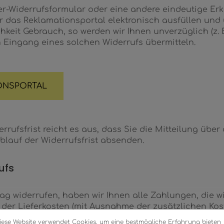
r-Widerrufsformular oder eine andere eindeutige Er
r das Reklamationsportal elektronisch ausfüllen und
hkeit Gebrauch, so werden wir Ihnen unverzüglich (z. B
 Eingang eines solchen Widerrufs übermitteln.
ONSPORTAL
rufsfrist reicht es aus, dass Sie die Mitteilung übe
blauf der Widerrufsfrist absenden.
ufs
ag widerrufen, haben wir Ihnen alle Zahlungen, die w
 der Lieferkosten (mit Ausnahme der zusätzlichen Kos
e andere Art der Lieferung als die von uns angeboten
iese Website verwendet Cookies, um eine bestmögliche Erfahrung bieten