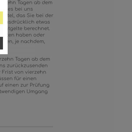
ierzehn Tagen ab dem
rages bei uns
ttel, das Sie bei der
e ausdrücklich etwas
 Entgelte berechnet.
rhalten haben oder
haben, je nachdem,
ierzehn Tagen ab dem
 uns zurückzusenden
 Frist von vierzehn
ssen für einen
uf einen zur Prüfung
notwendigen Umgang