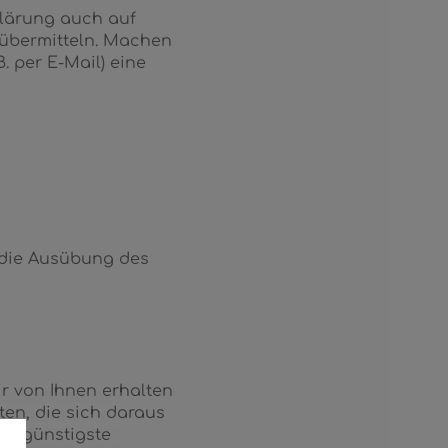
klärung auch auf
 übermitteln. Machen
. per E-Mail) eine
r die Ausübung des
ir von Ihnen erhalten
ten, die sich daraus
e, günstigste