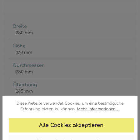
Breite
250 mm
Höhe
370 mm
Durchmesser
250 mm
Überhang
265 mm
Diese Website verwendet Cookies, um eine bestmögliche
Korpus
Erfahrung bieten zu können.
Mehr Informationen ...
Edelstahl
, Aluminium
, anthrazit
Schirm
Alle Cookies akzeptieren
Glas