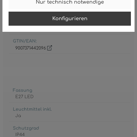
Nur technisch notwendige
Schirm Ø
250 mm
Konfigurieren
Wandschild Ø
0 mm
GTIN/EAN:
9007371442096
Fassung
E27 LED
Leuchtmittel inkl.
Ja
Schutzgrad
IP44