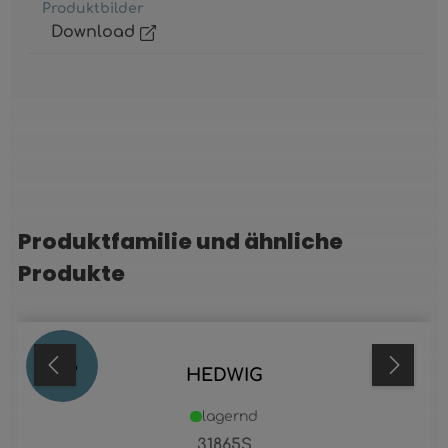
Produktbilder
Download
Produktfamilie und ähnliche
Produktgalerie überspringen
Produkte
73
%
HEDWIG
lagernd
31865S