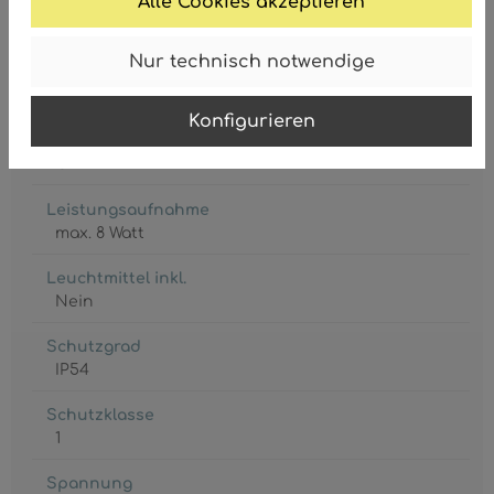
Alle Cookies akzeptieren
Nur technisch notwendige
Konfigurieren
Fassung
G9 LED
Leistungsaufnahme
max. 8 Watt
Leuchtmittel inkl.
Nein
Schutzgrad
IP54
Schutzklasse
1
Spannung