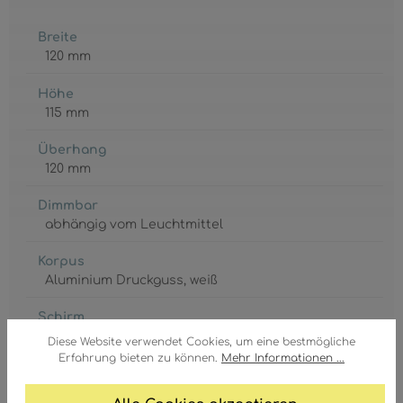
Breite
120 mm
Höhe
115 mm
Überhang
120 mm
Dimmbar
abhängig vom Leuchtmittel
Korpus
Aluminium Druckguss
, weiß
Schirm
Beton
, hellgrau
, grau
Diese Website verwendet Cookies, um eine bestmögliche
Erfahrung bieten zu können.
Mehr Informationen ...
GTIN/EAN:
9007371592913