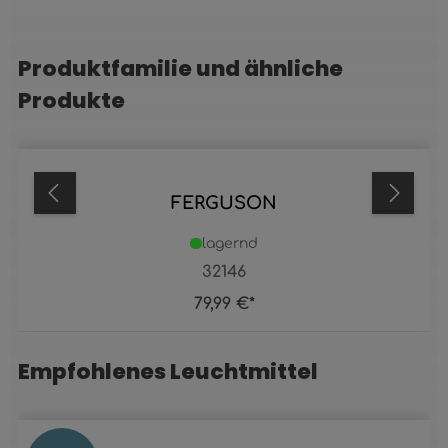
Produktfamilie und ähnliche
Produktgalerie überspringen
Produkte
FERGUSON
lagernd
32146
79,99 €*
Empfohlenes Leuchtmittel
Produktgalerie überspringen