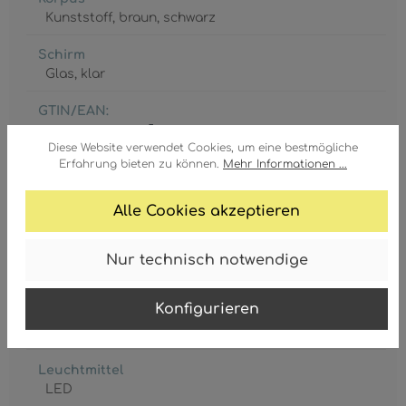
Kunststoff
, braun
, schwarz
Schirm
Glas
, klar
GTIN/EAN:
9007371365272
Diese Website verwendet Cookies, um eine bestmögliche
Erfahrung bieten zu können.
Mehr Informationen ...
Alle Cookies akzeptieren
Akku inkl.
Nur technisch notwendige
1 x AAA
Konfigurieren
Leistungsaufnahme
0.06 Watt
Leuchtmittel
LED