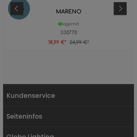
24
%
MARENO
lagernd
330770
18,99 €*
24,99 €*
Kundenservice
Seiteninfos
Globo Lighting