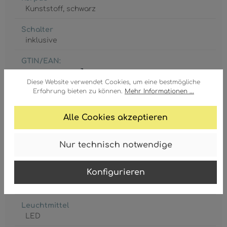
Kunststoff
, schwarz
Schalter
inklusive
GTIN/EAN:
9007371589371
Diese Website verwendet Cookies, um eine bestmögliche
Erfahrung bieten zu können.
Mehr Informationen ...
Alle Cookies akzeptieren
Akku inkl.
Nur technisch notwendige
1 x 2/3 AAA
Konfigurieren
Leistungsaufnahme
0.1 Watt
Leuchtmittel
LED