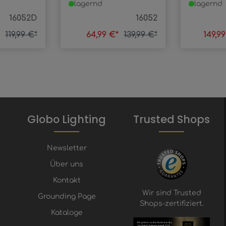
lagernd
lagernd
16052D
16052
*
119,99 €*
64,99 €*
139,99 €*
149,9
Globo Lighting
Trusted Shops
Newsletter
Über uns
Kontakt
Wir sind Trusted
Grounding Page
Shops-zertifiziert.
Kataloge