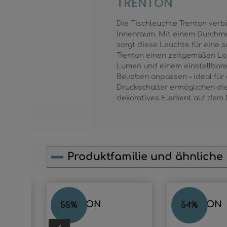
TRENTON
Die Tischleuchte Trenton verb
Innenraum. Mit einem Durchme
sorgt diese Leuchte für eine 
Trenton einen zeitgemäßen Loo
Lumen und einem einstellbaren
Belieben anpassen – ideal fü
Druckschalter ermöglichen die
dekoratives Element auf dem Na
Produktfamilie und ähnliche
Produktgalerie überspringen
TRENTON
TRENTON
55
%
54
%