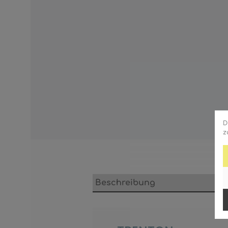
D
z
Beschreibung