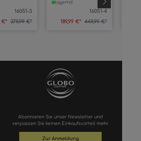
lagernd
lage
16051-3
16051-4
9 €*
379,99 €*
189,99 €*
449,99 €*
5
Abonnieren Sie unser Newsletter und
verpassen Sie keinen Einkaufsvorteil mehr.
Zur Anmeldung