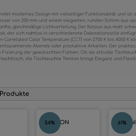
indet modernes Design mit vielseitiger Funktionalität und ist 
sser von 200 mm und einem eleganten, runden Schirm aus opa
sanfte, gleichmäßige Lichtverteilung. Der Korpus aus matt schw
k, der sich nahtlos in verschiedenste Dekorationsstile einfüg
 Correlated Color Temperature (CCT) von 2700 K bis 4000 K kö
r entspannende Abende oder produktive Arbeiten. Der praktisc
 Fixierung der gewünschten Farben. Ob als stilvolle Tischleu
chttisch, die Tischleuchte Trenton bringt Eleganz und Flexibi
 Produkte
TRENTON
STEFAN
54
%
61
%