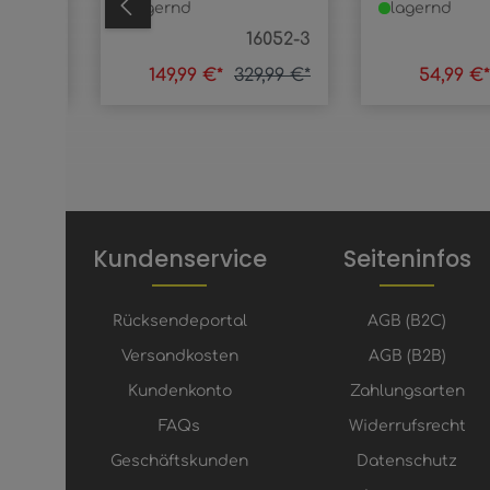
lagernd
lagernd
054-6D
16052-3
9,99 €*
149,99 €*
329,99 €*
54,99 €
Kundenservice
Seiteninfos
Rücksendeportal
AGB (B2C)
Versandkosten
AGB (B2B)
Kundenkonto
Zahlungsarten
FAQs
Widerrufsrecht
Geschäftskunden
Datenschutz