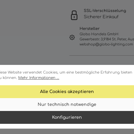
SSL-Verschlüsselung
Sicherer Einkauf
Hersteller
Globo Handels GmbH
Gewerbestr. 3,9184 St. Peter, Aus
webshop@globo-lighting.com
iese Website verwendet Cookies, um eine bestmögliche Erfahrung bieten
u können.
Mehr Informationen ...
Alle Cookies akzeptieren
Nur technisch notwendige
Merkmale
Technische Daten
Konfigurieren