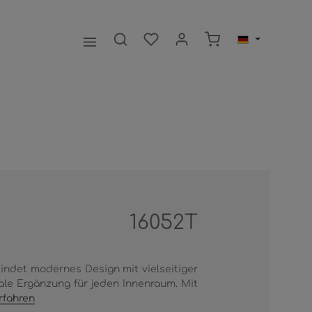
Warenkorb enthält 0
16052T
bindet modernes Design mit vielseitiger
eale Ergänzung für jeden Innenraum. Mit
rfahren