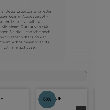
die ideale Ergänzung für jeden
lem Glas in Alabasteroptik
arzem Metall verleiht der
t. Mit einem Output von 460
nnen Sie die Lichtfarbe nach
he Stufenschalter und der
chte im Wohnzimmer oder als
lität in Ihr Zuhause!
IE
STEFANIE
STEF
58
%
57
%