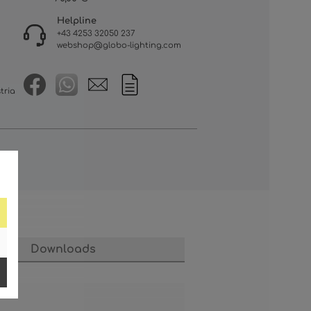
Helpline
+43 4253 32050 237
webshop@globo-lighting.com
tria
Downloads