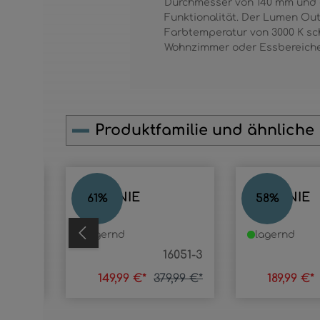
Durchmesser von 140 mm und 
Funktionalität. Der Lumen Out
Farbtemperatur von 3000 K sc
Wohnzimmer oder Essbereiche
Produktfamilie und ähnliche
Produktgalerie überspringen
STEFANIE
STEFANIE
61
%
58
%
lagernd
lagernd
054-6D
16051-3
9,99 €*
149,99 €*
379,99 €*
189,99 €*