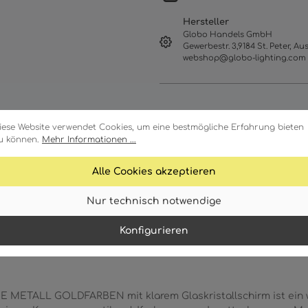
Hersteller
Globo Handels GmbH
Gewerbestr. 3,9184 St. Peter, Aus
webshop@globo-lighting.com
iese Website verwendet Cookies, um eine bestmögliche Erfahrung bieten
u können.
Mehr Informationen ...
Alle Cookies akzeptieren
Nur technisch notwendige
Merkmale
Technische Daten
Konfigurieren
ETALL GOLDFARBEN mit klarem Glaskristallschirm ist ein 