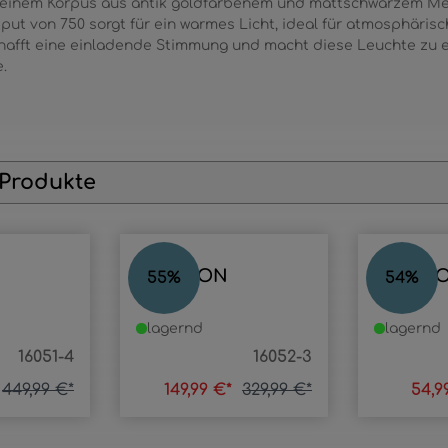
einem Korpus aus antik goldfarbenem und mattschwarzem Meta
put von 750 sorgt für ein warmes Licht, ideal für atmosphäris
hafft eine einladende Stimmung und macht diese Leuchte zu e
.
 Produkte
TRENTON
TRENT
55
%
54
%
lagernd
lagernd
16051-4
16052-3
449,99 €*
149,99 €*
329,99 €*
54,9