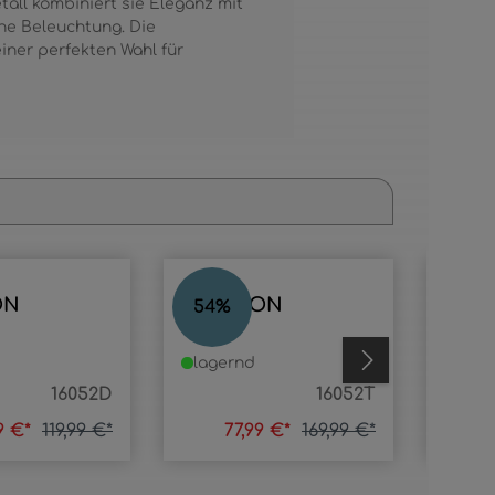
ll kombiniert sie Eleganz mit
che Beleuchtung. Die
iner perfekten Wahl für
ON
TRENTON
TRE
54
%
54
%
lagernd
lage
16052D
16052T
9 €*
119,99 €*
77,99 €*
169,99 €*
6