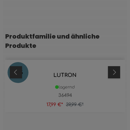
Produktfamilie und ähnliche
Produktgalerie überspringen
Produkte
55
%
LUTRON
lagernd
36494
17,99 €*
39,99 €*