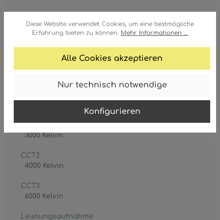
GTIN/EAN:
Diese Website verwendet Cookies, um eine bestmögliche
9007371447206
Erfahrung bieten zu können.
Mehr Informationen ...
Alle Cookies akzeptieren
Nur technisch notwendige
Akku inkl.
1 x CR18650
Konfigurieren
CCT1
3000 Kelvin
CCT2
4000 Kelvin
CCT3
6000 Kelvin
Leistungsaufnahme