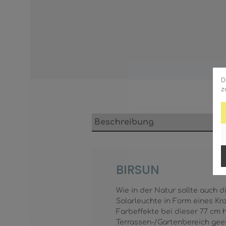
D
z
Beschreibung
BIRSUN
Wie in der Natur sollte auch 
Solarleuchte in Form eines Kra
Farbeffekte bei dieser 77 cm 
Terrassen-/Gartenbereich geei