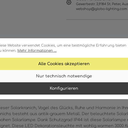
Gewerbestr. 3,9184 St. Peter, Aus
webshop@globo-lighting.com
iese Website verwendet Cookies, um eine bestmögliche Erfahrung bieten
u können.
Mehr Informationen ...
Alle Cookies akzeptieren
Merkmale
Technische Daten
Nur technisch notwendige
Konfigurieren
dieser Solarkranich, Vogel des Glücks, Ruhe und Harmonie in Ih
nichs besteht aus antik-grauem Metall. Der beleuchtete Solark
hohen Solarlampe. Dank Schutzgrad IP44 ist diese Solarlampe m
gnet. Diese LED Dekorationsleuchte mit wohlig warmen 3000 Kel