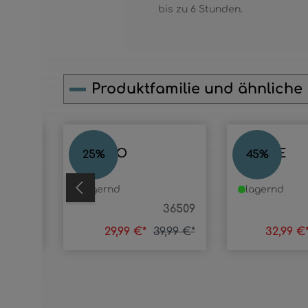
bis zu 6 Stunden.
Produktfamilie und ähnliche
Produktgalerie überspringen
VOTARO
SOZWE
25
%
45
%
lagernd
lagernd
635-2A
36509
7,99 €*
29,99 €*
39,99 €*
32,99 €