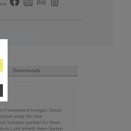
tria
Downloads
ren Feierabend bringen. Diese
örper sorgt für tolle
it Schalter perfekt für Ihren
vin Licht erhellt Ihren Garten