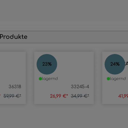
 Produkte
LIORA
KOKOR
23
%
24
%
lagernd
lagernd
36318
33245-4
*
59,99 €*
26,99 €*
34,99 €*
41,9