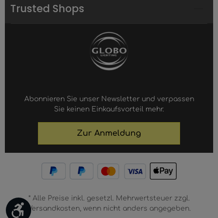
Trusted Shops
Abonnieren Sie unser Newsletter und verpassen
Sie keinen Einkaufsvorteil mehr.
Zur Anmeldung
* Alle Preise inkl. gesetzl. Mehrwertsteuer zzgl.
Werkzeugleiste anzeigen
Versandkosten, wenn nicht anders angegeben.