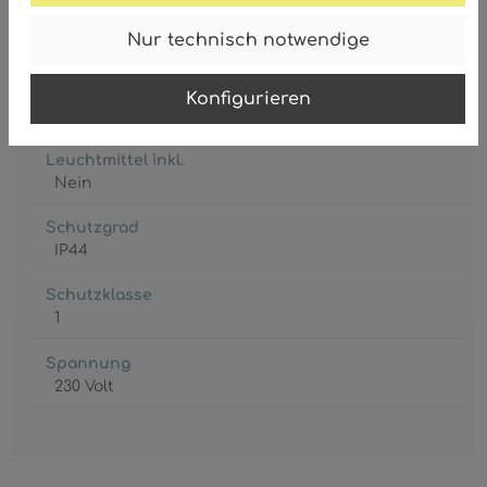
Fassung
Nur technisch notwendige
E27 LED
Leistungsaufnahme
Konfigurieren
max. 15 Watt
Leuchtmittel inkl.
Nein
Schutzgrad
IP44
Schutzklasse
1
Spannung
230 Volt