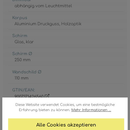
abhängig vom Leuchtmittel
Korpus
Aluminium Druckguss
, Holzoptik
Schirm
Glas
, klar
Schirm Ø
250 mm
Wandschild Ø
110 mm
GTIN/EAN:
9007371426560
Diese Website verwendet Cookies, um eine bestmögliche
Erfahrung bieten zu können.
Mehr Informationen ...
Alle Cookies akzeptieren