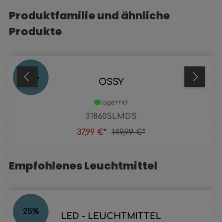
Produktfamilie und ähnliche
Produktgalerie überspringen
Produkte
75
%
OSSY
lagernd
31860SLMDS
37,99 €*
149,99 €*
Empfohlenes Leuchtmittel
Produktgalerie überspringen
25
%
LED - LEUCHTMITTEL