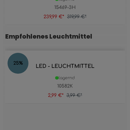
15469-3H
239,99 €*
319,99 €*
Empfohlenes Leuchtmittel
Produktgalerie überspringen
25
%
LED - LEUCHTMITTEL
lagernd
10582K
2,99 €*
3,99 €*