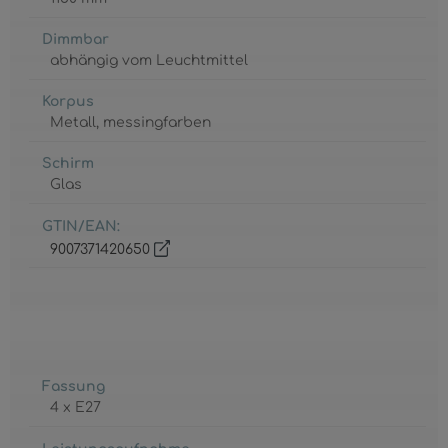
Dimmbar
abhängig vom Leuchtmittel
Korpus
Metall
, messingfarben
Schirm
Glas
GTIN/EAN:
9007371420650
Fassung
4 x E27