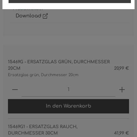
Produktbilder
Download
15469G - ERSATZGLAS GRÜN, DURCHMESSER
20CM
20,99 €
Ersatzglas grün, Durchmesser 20cm
Produkt Anzahl: Gib den gewünschten 
In den Warenkorb
15469G1 - ERSATZGLAS RAUCH,
DURCHMESSER 30CM
41,99 €