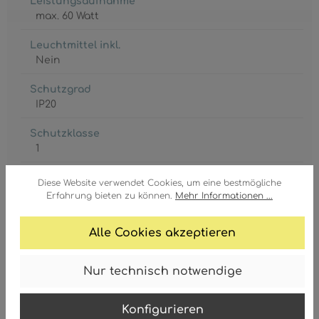
Leistungsaufnahme
max. 60 Watt
Leuchtmittel inkl.
Nein
Schutzgrad
IP20
Schutzklasse
1
Spannung
Diese Website verwendet Cookies, um eine bestmögliche
230 Volt
Erfahrung bieten zu können.
Mehr Informationen ...
Alle Cookies akzeptieren
Nur technisch notwendige
Sicherheitshinweise
Download
Konfigurieren