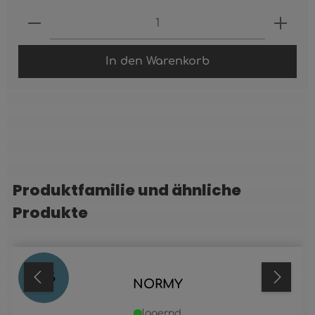
Produkt Anzahl: Gib den gewünschten 
In den Warenkorb
Produktfamilie und ähnliche
Produktgalerie überspringen
Produkte
25
%
NORMY
lagernd