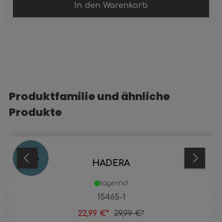
In den Warenkorb
Produktfamilie und ähnliche
Produktgalerie überspringen
Produkte
23
%
HADERA
lagernd
15465-1
22,99 €*
29,99 €*