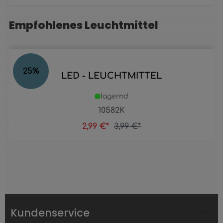
Empfohlenes Leuchtmittel
Produktgalerie überspringen
25
%
LED - LEUCHTMITTEL
lagernd
10582K
2,99 €*
3,99 €*
Kundenservice