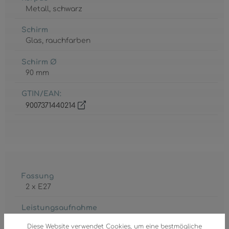
Metall
, schwarz
Schirm
Glas
, rauchfarben
Schirm Ø
90 mm
GTIN/EAN:
9007371440214
Fassung
2 x E27
Leistungsaufnahme
max. 15 Watt
Diese Website verwendet Cookies, um eine bestmögliche