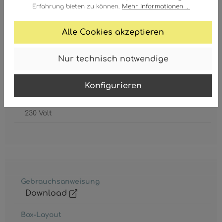
Erfahrung bieten zu können.
Mehr Informationen ...
Leuchtmittel inkl.
Nein
Alle Cookies akzeptieren
Schutzgrad
IP20
Nur technisch notwendige
Schutzklasse
1
Konfigurieren
Spannung
230 Volt
Gebrauchsanweisung
Download
Box-Layout