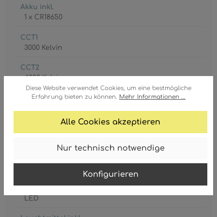
Akku inkl.
1 x CR18650
CCT1
3000 Kelvin
CCT2
4000 Kelvin
Diese Website verwendet Cookies, um eine bestmögliche
Erfahrung bieten zu können.
Mehr Informationen ...
CCT3
6500 Kelvin
Alle Cookies akzeptieren
Lebensdauer
20000 h
Nur technisch notwendige
Leistungsaufnahme
2 Watt
Konfigurieren
Leuchtmittel
LED