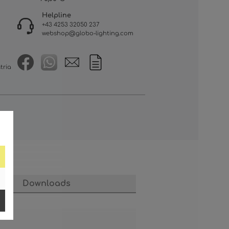
Helpline
+43 4253 32050 237
webshop@globo-lighting.com
tria
Downloads