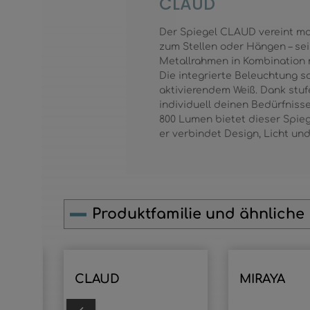
CLAUD
Der Spiegel CLAUD vereint mod
zum Stellen oder Hängen – sei
Metallrahmen in Kombination 
Die integrierte Beleuchtung s
aktivierendem Weiß. Dank stu
individuell deinen Bedürfniss
800 Lumen bietet dieser Spieg
er verbindet Design, Licht und 
Produktfamilie und ähnliche
Produktgalerie überspringen
CLAUD
MIRAYA