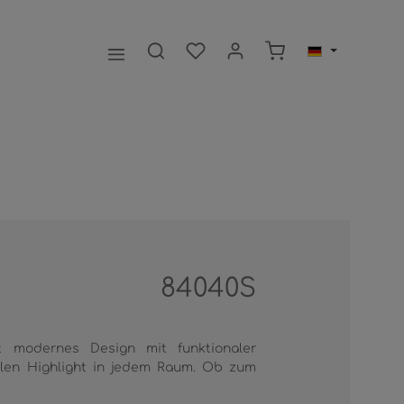
Warenkorb enthält 0
84040S
 modernes Design mit funktionaler
llen Highlight in jedem Raum. Ob zum