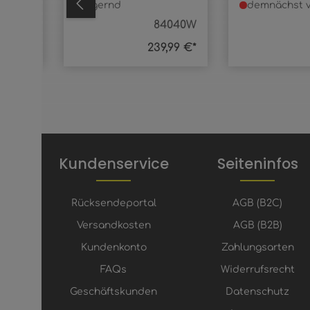
lagernd
demnächst v
8393-8
84040W
9,99 €*
239,99 €*
Kundenservice
Seiteninfos
Rücksendeportal
AGB (B2C)
Versandkosten
AGB (B2B)
Kundenkonto
Zahlungsarten
FAQs
Widerrufsrecht
Geschäftskunden
Datenschutz