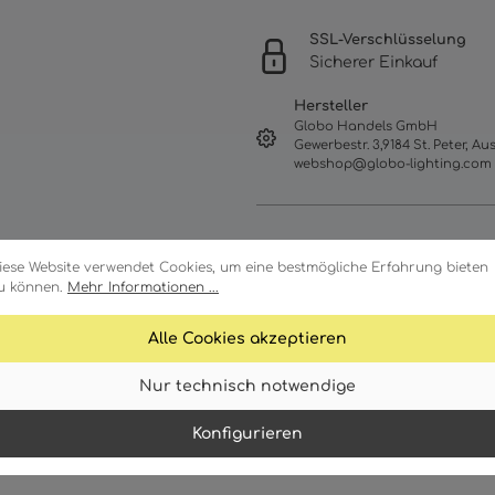
SSL-Verschlüsselung
Sicherer Einkauf
Hersteller
Globo Handels GmbH
Gewerbestr. 3,9184 St. Peter, Aus
webshop@globo-lighting.com
iese Website verwendet Cookies, um eine bestmögliche Erfahrung bieten
u können.
Mehr Informationen ...
Alle Cookies akzeptieren
Nur technisch notwendige
Merkmale
Technische Daten
Konfigurieren