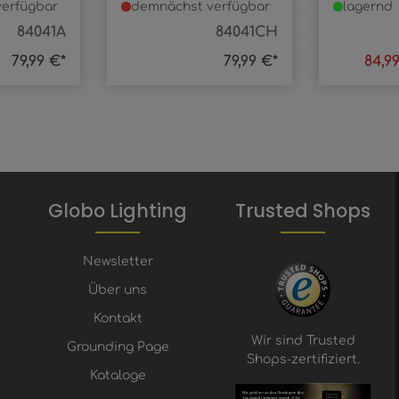
erfügbar
demnächst verfügbar
lagernd
84041A
84041CH
79,99 €*
79,99 €*
84,9
Globo Lighting
Trusted Shops
Newsletter
Über uns
Kontakt
Wir sind Trusted
Grounding Page
Shops-zertifiziert.
Kataloge