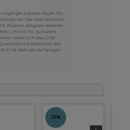
n Highlight in jedem Raum. Ob
nkonzept ein. Der matt schwarze
tzt dezente, elegante Akzente.
em Licht bis hin zu klarem,
ktion passt sich das Licht
ng besonders komfortabel. Mit
UD ist mehr als ein Spiegel –
LOXY
RIVA
25
%
40
%