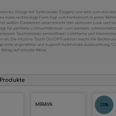
ernes Design mit funktionaler Eleganz und wird zum stilvolle
ne klare, rechteckige Form fügt sich harmonisch in jedes Woh
mit weißen Elementen unterstreicht den zeitlosen Look und se
orgt für perfekte Lichtverhältnisse – von warmem, schmeichelnd
fenlosem Touchdimmer, einstellbarer Lichtfarbe und Memoryfun
en an. Die intuitive Touch On/Off Funktion macht die Bedienu
el eine angenehme und zugleich funktionale Ausleuchtung. CLA
Alltag auf stilvolle Weise.
 Produkte
MIRAYA
SILVIO
23
%