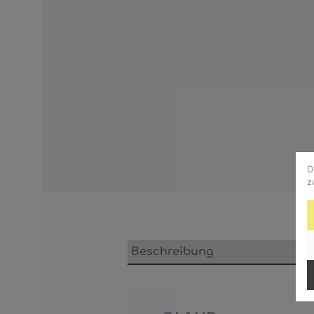
D
z
Beschreibung