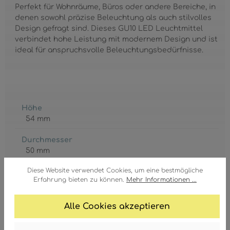
Perfekt für Wohnräume, Büros oder andere Bereiche, in
denen sowohl präzise Beleuchtung als auch stilvolles
Design gefragt sind. Dieses GU10 LED Leuchtmittel
verbindet hohe Leistung mit modernem Design und ist
ideal für anspruchsvolle Beleuchtungsbedürfnisse.
Höhe
54 mm
Durchmesser
50 mm
Diese Website verwendet Cookies, um eine bestmögliche
Korpus
Erfahrung bieten zu können.
Mehr Informationen ...
Glas
, klar
GTIN/EAN:
Alle Cookies akzeptieren
9007371443963