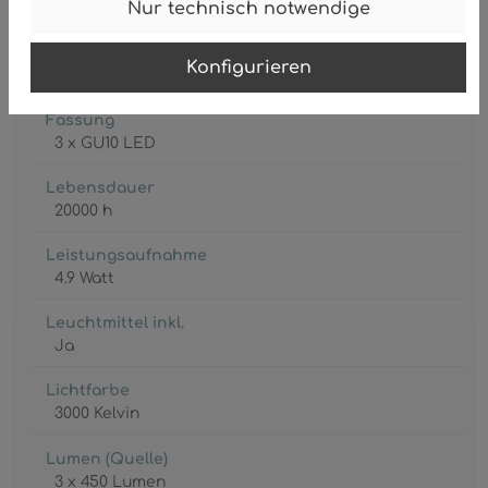
Nur technisch notwendige
Konfigurieren
Fassung
3 x GU10 LED
Lebensdauer
20000 h
Leistungsaufnahme
4.9 Watt
Leuchtmittel inkl.
Ja
Lichtfarbe
3000 Kelvin
Lumen (Quelle)
3 x 450 Lumen