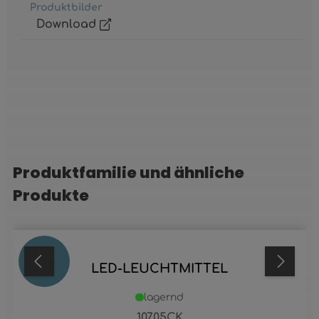
Produktbilder
Download
Produktfamilie und ähnliche
Produktgalerie überspringen
Produkte
19
%
LED-LEUCHTMITTEL
lagernd
10705CK