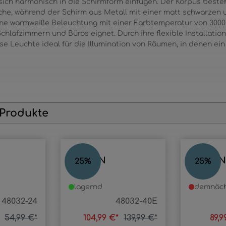
 sich harmonisch in die Schirmform einfügen. Der Korpus besteh
che, während der Schirm aus Metall mit einer matt schwarzen 
ine warmweiße Beleuchtung mit einer Farbtemperatur von 3000 K,
hlafzimmern und Büros eignet. Durch ihre flexible Installatio
ese Leuchte ideal für die Illumination von Räumen, in denen e
 Produkte
JAYDEN
JAYDEN
25
%
25
%
lagernd
demnäch
48032-24
48032-40E
*
54,99 €*
104,99 €*
139,99 €*
89,