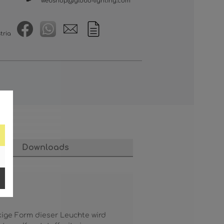
webshop@globo-lighting.com
tria
Downloads
kige Form dieser Leuchte wird