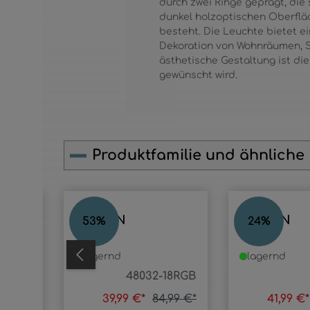
durch zwei Ringe geprägt, die
dunkel holzoptischen Oberflä
besteht. Die Leuchte bietet e
Dekoration von Wohnräumen, Sc
ästhetische Gestaltung ist di
gewünscht wird.
Produktfamilie und ähnliche
Produktgalerie überspringen
JAYDEN
JAYDEN
53
%
24
%
lagernd
lagernd
3-40E
48032-18RGB
9,99 €*
39,99 €*
84,99 €*
41,99 €