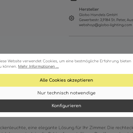
Hersteller
Globo Handels GmbH
Gewerbestr. 3,9184 St. Peter, Aus
webshop@globo-lighting.com
iese Website verwendet Cookies, um eine bestmögliche Erfahrung bieten
u können.
Mehr Informationen ...
Alle Cookies akzeptieren
Merkmale
Technische Daten
Nur technisch notwendige
Konfigurieren
kenleuchte, eine elegante Lösung für Ihr Zimmer. Die rechtec