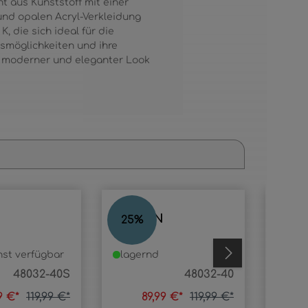
t aus Kunststoff mit einer
und opalen Acryl-Verkleidung
 die sich ideal für die
nsmöglichkeiten und ihre
in moderner und eleganter Look
JAYDEN
JAY
25
%
58
%
st verfügbar
lagernd
lage
48032-40S
48032-40
99 €*
119,99 €*
89,99 €*
119,99 €*
10