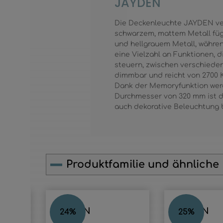
JAYDEN
Die Deckenleuchte JAYDEN ver
schwarzem, mattem Metall füge
und hellgrauem Metall, während
eine Vielzahl an Funktionen, 
steuern, zwischen verschiede
dimmbar und reicht von 2700 K
Dank der Memoryfunktion werd
Durchmesser von 320 mm ist d
auch dekorative Beleuchtung 
Produktfamilie und ähnliche
Produktgalerie überspringen
JAYDEN
JAYDEN
24
%
25
%