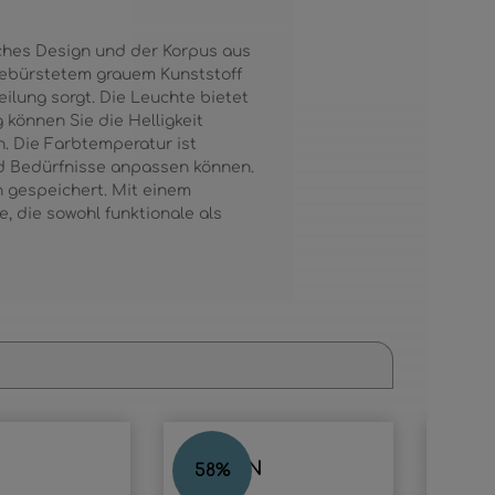
aches Design und der Korpus aus
 gebürstetem grauem Kunststoff
eilung sorgt. Die Leuchte bietet
 können Sie die Helligkeit
. Die Farbtemperatur ist
nd Bedürfnisse anpassen können.
 gespeichert. Mit einem
 die sowohl funktionale als
JAYDEN
JAY
58
%
57
%