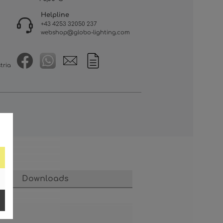
Helpline
+43 4253 32050 237
webshop@globo-lighting.com
tria
Downloads