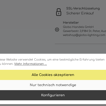
SSL-Verschlüsselung
Sicherer Einkauf
Hersteller
Globo Handels GmbH
Gewerbestr. 3,9184 St. Peter, Aus
webshop@globo-lighting.com
iese Website verwendet Cookies, um eine bestmögliche Erfahrung bieten
u können.
Mehr Informationen ...
Alle Cookies akzeptieren
Merkmale
Technische Daten
Nur technisch notwendige
Konfigurieren