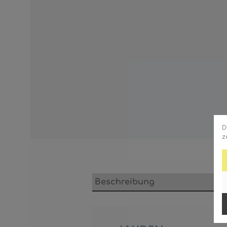
D
z
Beschreibung