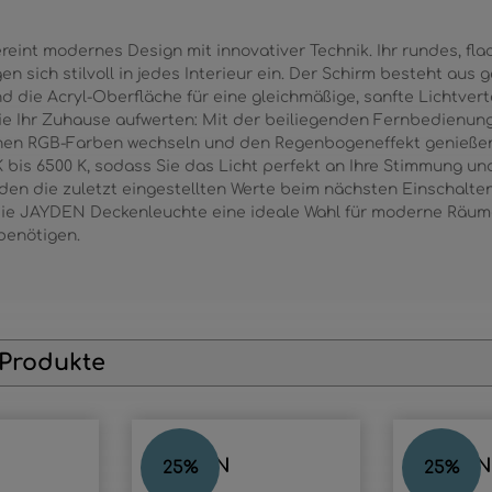
eint modernes Design mit innovativer Technik. Ihr rundes, fl
n sich stilvoll in jedes Interieur ein. Der Schirm besteht aus
 die Acryl-Oberfläche für eine gleichmäßige, sanfte Lichtvert
die Ihr Zuhause aufwerten: Mit der beiliegenden Fernbedienung
nen RGB-Farben wechseln und den Regenbogeneffekt genießen
 bis 6500 K, sodass Sie das Licht perfekt an Ihre Stimmung u
en die zuletzt eingestellten Werte beim nächsten Einschalten
ie JAYDEN Deckenleuchte eine ideale Wahl für moderne Räume,
benötigen.
 Produkte
JAYDEN
JAYDEN
25
%
25
%