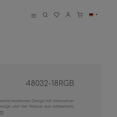
Warenkorb enthält 0
48032-18RGB
reint modernes Design mit innovativer
 Design und der Korpus aus schwarzem,
en