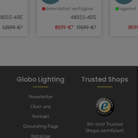
demnächst verfügbar
lagernd
48032-40E
48032-40S
*
139,99 €*
89,99 €*
119,99 €*
89,
Globo Lighting
Trusted Shops
Newsletter
Über uns
Kontakt
Wir sind Trusted
Grounding Page
Shops-zertifiziert.
Kataloge