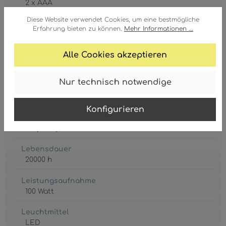
2 x AAA
Diese Website verwendet Cookies, um eine bestmögliche
CCT1
Erfahrung bieten zu können.
Mehr Informationen ...
3000 Kelvin
Alle Cookies akzeptieren
CCT2
bis
Nur technisch notwendige
CCT3
6000 Kelvin
Konfigurieren
Fernbedienung
Ja (Funk)
Lebensdauer
20000 h
Leistungsaufnahme
100 Watt
Leuchtmittel
LED