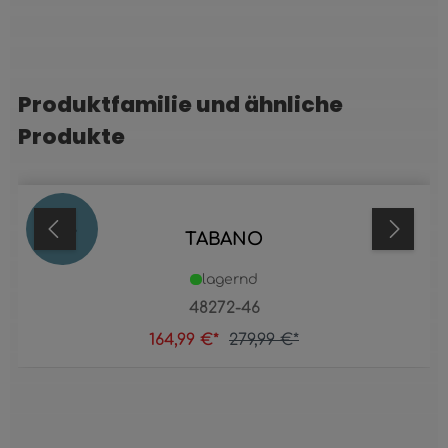
Produktfamilie und ähnliche
Produktgalerie überspringen
Produkte
41
%
TABANO
lagernd
48272-46
164,99 €*
279,99 €*