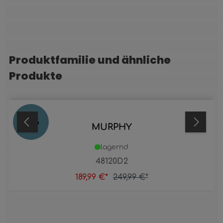
Produktfamilie und ähnliche
Produktgalerie überspringen
Produkte
24
%
MURPHY
lagernd
48120D2
189,99 €*
249,99 €*