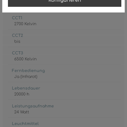
Konfigurieren
Batterie inkl.
2 x AAA
CCT1
2700 Kelvin
CCT2
bis
CCT3
6500 Kelvin
Fernbedienung
Ja (Infrarot)
Lebensdauer
20000 h
Leistungsaufnahme
24 Watt
Leuchtmittel