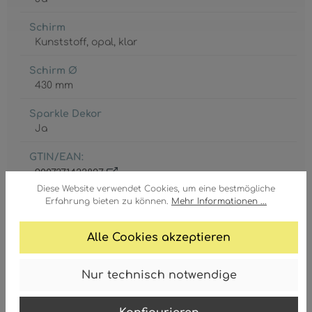
Schirm
Kunststoff
, opal
, klar
Schirm Ø
430 mm
Sparkle Dekor
Ja
GTIN/EAN:
9007371433827
Diese Website verwendet Cookies, um eine bestmögliche
Erfahrung bieten zu können.
Mehr Informationen ...
Alle Cookies akzeptieren
App
Nur technisch notwendige
iLink