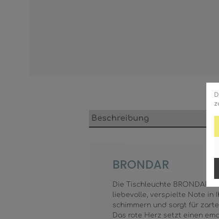
D
z
Beschreibung
BRONDAR
Die Tischleuchte BRONDAR beza
liebevolle, verspielte Note in
schimmern und sorgt für zarte
Das rote Herz setzt einen em