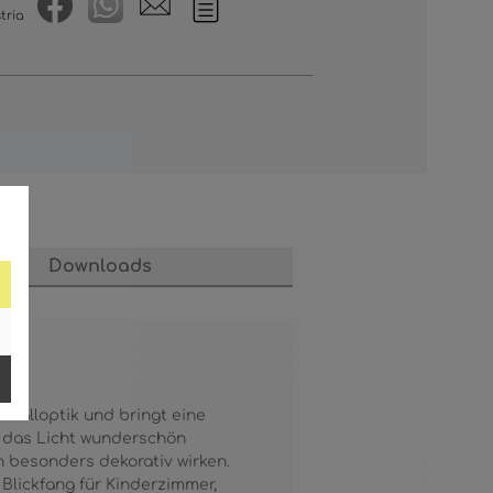
tria
Downloads
stalloptik und bringt eine
st das Licht wunderschön
h besonders dekorativ wirken.
Blickfang für Kinderzimmer,