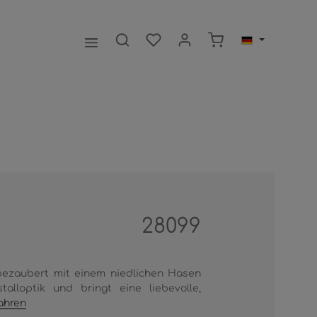
Warenkorb enthält 0
28099
ezaubert mit einem niedlichen Hasen
talloptik und bringt eine liebevolle,
ahren