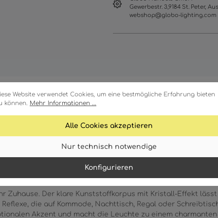
Gewerbestr. 3,9184 St. Peter, Aus
webshop@globo-lighting.com
iese Website verwendet Cookies, um eine bestmögliche Erfahrung bieten
u können.
Mehr Informationen ...
Merkmale
Technische Daten
Alle Cookies akzeptieren
Nur technisch notwendige
Konfigurieren
ubert mit einem niedlichen Hasen mit Herz in funkelnder Kri
 Ihr Zuhause. Der klare Kunststoffkorpus mit Kristall-Effekt läs
 Reflexe, die auf Kommode, Nachttisch, Regal oder Schreibtisc
otionalen Akzent und macht die Leuchte zu einem charmanten 