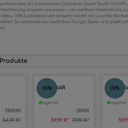
Geschenkidee mit besonderem Charakter. Durch Touch On/Off 
ichtstimmung bequem anpassen – von sanftem Dekolicht bis zu
 Akku, USB-Ladekabel und Adapter bleibt die Leuchte flexibe
hten. So verbindet sie niedliches Design, Glanz und praktisch
rz.
 Produkte
BRONDAR
BROND
25
%
20
%
lagernd
lagernd
28058K
28058
*
54,99 €*
59,99 €*
79,99 €*
59,