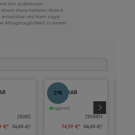
und den stufenlosen
 einem etwas helleren Akzent
l einsetzbar und kann sogar
e Alltagstauglichkeit zu einem
AR
BRONDAR
BRO
21
%
59
%
lagernd
lage
28085
28088N
99 €*
74,99 €*
74,99 €*
94,99 €*
3