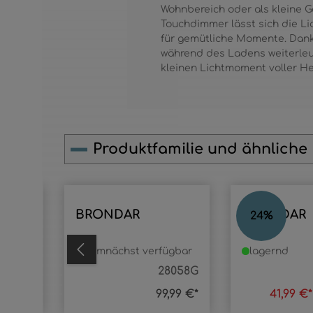
Wohnbereich oder als kleine 
Touchdimmer lässt sich die L
für gemütliche Momente. Dank
während des Ladens weiterleuc
kleinen Lichtmoment voller He
Produktfamilie und ähnliche
Produktgalerie überspringen
BRONDAR
BRONDAR
24
%
ügbar
demnächst verfügbar
lagernd
099H1
28058G
,99 €*
99,99 €*
41,99 €