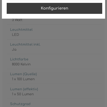
1 x CR18650
Konfigurieren
Leistungsaufnahme
3 Watt
Leuchtmittel
LED
Leuchtmittel inkl.
Ja
Lichtfarbe
8000 Kelvin
Lumen (Quelle)
1 x 100 Lumen
Lumen (effektiv)
1 x 50 Lumen
Schutzgrad