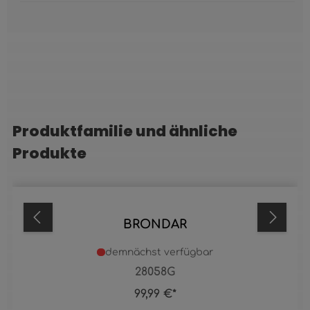
Produktfamilie und ähnliche
Produktgalerie überspringen
Produkte
BRONDAR
demnächst verfügbar
28058G
99,99 €*