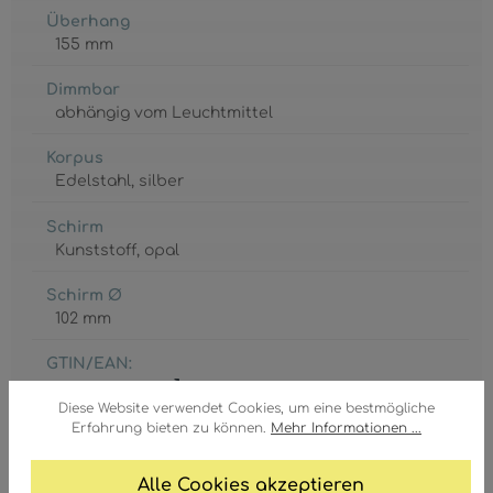
Überhang
155 mm
Dimmbar
abhängig vom Leuchtmittel
Korpus
Edelstahl
, silber
Schirm
Kunststoff
, opal
Schirm Ø
102 mm
GTIN/EAN:
9007371197637
Diese Website verwendet Cookies, um eine bestmögliche
Erfahrung bieten zu können.
Mehr Informationen ...
Alle Cookies akzeptieren