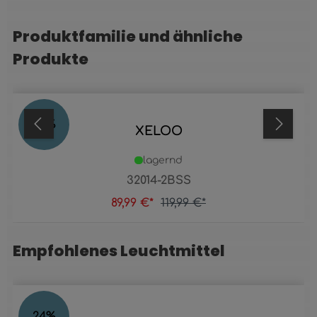
Produktfamilie und ähnliche
Produktgalerie überspringen
Produkte
25
%
XELOO
lagernd
32014-2BSS
89,99 €*
119,99 €*
Empfohlenes Leuchtmittel
Produktgalerie überspringen
24
%