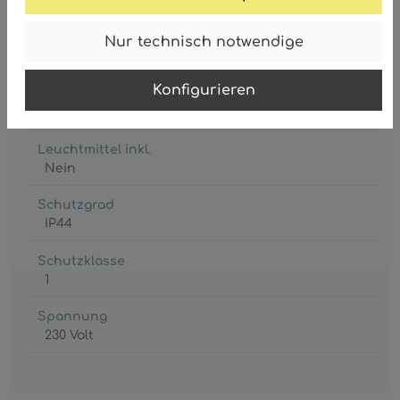
Fassung
Nur technisch notwendige
E27
Konfigurieren
Leistungsaufnahme
max. 60 Watt
Leuchtmittel inkl.
Nein
Schutzgrad
IP44
Schutzklasse
1
Spannung
230 Volt