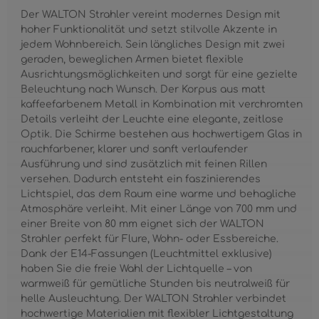
Der WALTON Strahler vereint modernes Design mit
hoher Funktionalität und setzt stilvolle Akzente in
jedem Wohnbereich. Sein längliches Design mit zwei
geraden, beweglichen Armen bietet flexible
Ausrichtungsmöglichkeiten und sorgt für eine gezielte
Beleuchtung nach Wunsch. Der Korpus aus matt
kaffeefarbenem Metall in Kombination mit verchromten
Details verleiht der Leuchte eine elegante, zeitlose
Optik. Die Schirme bestehen aus hochwertigem Glas in
rauchfarbener, klarer und sanft verlaufender
Ausführung und sind zusätzlich mit feinen Rillen
versehen. Dadurch entsteht ein faszinierendes
Lichtspiel, das dem Raum eine warme und behagliche
Atmosphäre verleiht. Mit einer Länge von 700 mm und
einer Breite von 80 mm eignet sich der WALTON
Strahler perfekt für Flure, Wohn- oder Essbereiche.
Dank der E14-Fassungen (Leuchtmittel exklusive)
haben Sie die freie Wahl der Lichtquelle – von
warmweiß für gemütliche Stunden bis neutralweiß für
helle Ausleuchtung. Der WALTON Strahler verbindet
hochwertige Materialien mit flexibler Lichtgestaltung