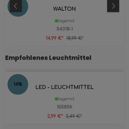
21
%
WALTON
lagernd
54318-1
14,99 €*
18,99 €*
Empfohlenes Leuchtmittel
Produktgalerie überspringen
14
%
LED - LEUCHTMITTEL
lagernd
10585K
2,99 €*
3,49 €*