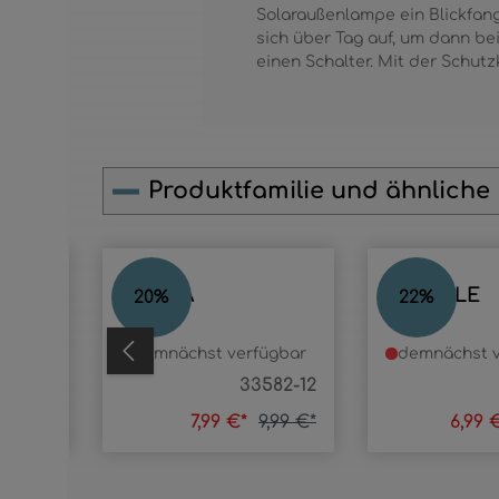
Solaraußenlampe ein Blickfang
sich über Tag auf, um dann bei
einen Schalter. Mit der Schut
Produktfamilie und ähnliche
Produktgalerie überspringen
CASPIA
ROSELLE
20
%
22
%
ügbar
demnächst verfügbar
demnächst v
6335S
33582-12
9,99 €*
7,99 €*
9,99 €*
6,99 