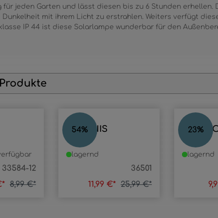
 für jeden Garten und lässt diesen bis zu 6 Stunden erhellen. 
 Dunkelheit mit ihrem Licht zu erstrahlen. Weiters verfügt die
zklasse IP 44 ist diese Solarlampe wunderbar für den Außenber
 Produkte
TECHNIS
QUINT
54
%
23
%
erfügbar
lagernd
lagernd
33584-12
36501
€*
8,99 €*
11,99 €*
25,99 €*
9,