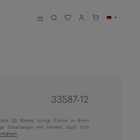
Warenkorb enthält 0
33587-12
uchte (Ø 90mm) bringt Farbe in Ihren
ige Solarlampe mit Henkel lässt sich
rfahren