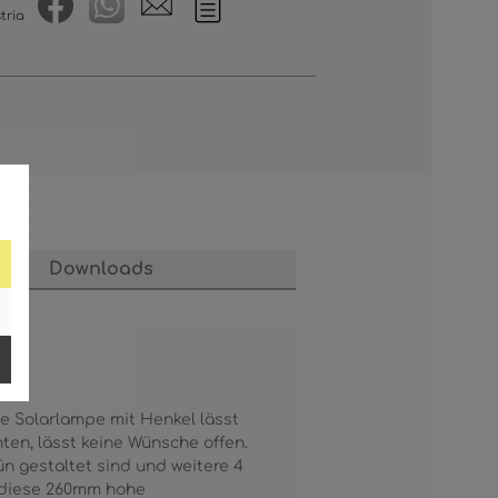
tria
Downloads
ge Solarlampe mit Henkel lässt
ten, lässt keine Wünsche offen.
n gestaltet sind und weitere 4
st diese 260mm hohe