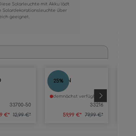
Diese Solarleuchte mit Akku lädt
se Solardekorationsleuchte über
eich geeignet.
O
BIRSUN
BOR
25
%
59
%
demnächst verfügbar
lage
33700-50
33216
99 €*
12,99 €*
59,99 €*
79,99 €*