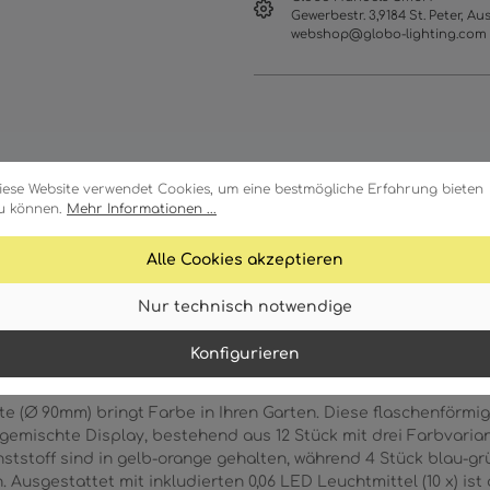
Gewerbestr. 3,9184 St. Peter, Aus
webshop@globo-lighting.com
iese Website verwendet Cookies, um eine bestmögliche Erfahrung bieten
u können.
Mehr Informationen ...
Alle Cookies akzeptieren
Merkmale
Technische Daten
Nur technisch notwendige
Konfigurieren
te (Ø 90mm) bringt Farbe in Ihren Garten. Diese flaschenförmi
 gemischte Display, bestehend aus 12 Stück mit drei Farbvarian
ststoff sind in gelb-orange gehalten, während 4 Stück blau-grü
en. Ausgestattet mit inkludierten 0,06 LED Leuchtmittel (10 x) i