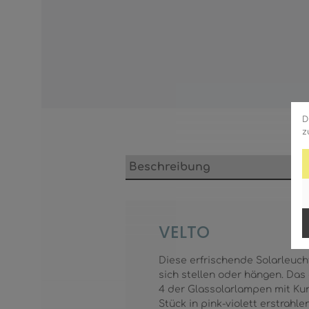
D
z
Beschreibung
VELTO
Diese erfrischende Solarleuch
sich stellen oder hängen. Das
4 der Glassolarlampen mit Kun
Stück in pink-violett erstrahl