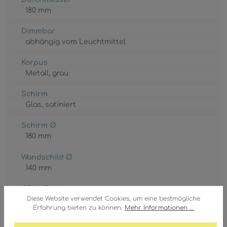
180 mm
Dimmbar
abhängig vom Leuchtmittel
Korpus
Metall
, grau
Schirm
Glas
, satiniert
Schirm Ø
180 mm
Wandschild Ø
140 mm
GTIN/EAN:
Diese Website verwendet Cookies, um eine bestmögliche
9007371447671
Erfahrung bieten zu können.
Mehr Informationen ...