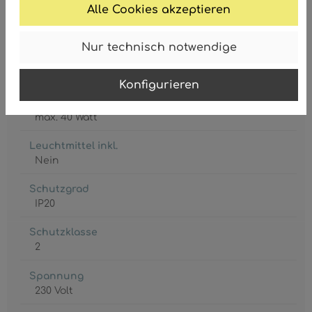
Alle Cookies akzeptieren
Nur technisch notwendige
Fassung
E27
Konfigurieren
Leistungsaufnahme
max. 40 Watt
Leuchtmittel inkl.
Nein
Schutzgrad
IP20
Schutzklasse
2
Spannung
230 Volt