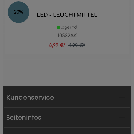
20
%
LED - LEUCHTMITTEL
lagernd
10582AK
3,99 €*
4,99 €*
Kundenservice
Seiteninfos