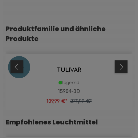
Produktfamilie und ähnliche
Produktgalerie überspringen
Produkte
61
%
TULIVAR
lagernd
15904-3D
109,99 €*
279,99 €*
Empfohlenes Leuchtmittel
Produktgalerie überspringen