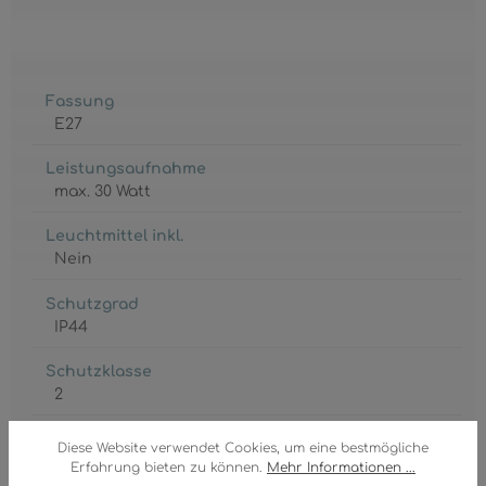
Fassung
E27
Leistungsaufnahme
max. 30 Watt
Leuchtmittel inkl.
Nein
Schutzgrad
IP44
Schutzklasse
2
Spannung
Diese Website verwendet Cookies, um eine bestmögliche
230 Volt
Erfahrung bieten zu können.
Mehr Informationen ...