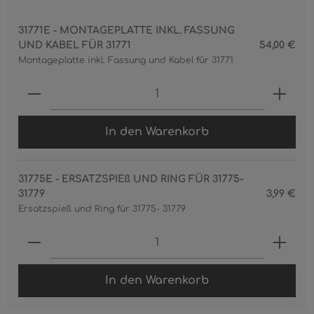
31771E - MONTAGEPLATTE INKL. FASSUNG
UND KABEL FÜR 31771
54,00 €
Montageplatte inkl. Fassung und Kabel für 31771
Produkt Anzahl: Gib den gewünschten 
In den Warenkorb
31775E - ERSATZSPIEß UND RING FÜR 31775-
31779
3,99 €
Ersatzspieß und Ring für 31775- 31779
Produkt Anzahl: Gib den gewünschten 
In den Warenkorb