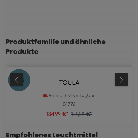
Produktfamilie und ähnliche
Produktgalerie überspringen
Produkte
25
%
TOULA
demnächst verfügbar
31776
134,99 €*
179,99 €*
Empfohlenes Leuchtmittel
Produktgalerie überspringen