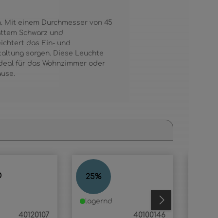
n. Mit einem Durchmesser von 45
attem Schwarz und
eichtert das Ein- und
taltung sorgen. Diese Leuchte
 Ideal für das Wohnzimmer oder
ause.
O
JORIS
NOR
25
%
23
%
lagernd
lage
40120107
40100146