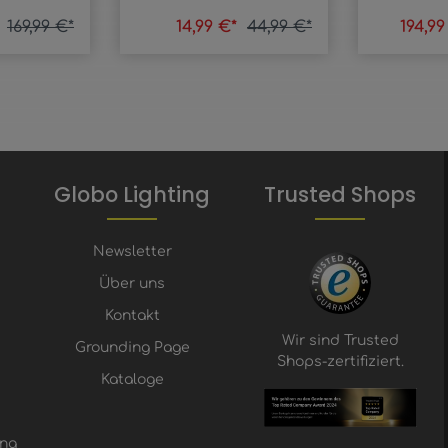
*
169,99 €*
14,99 €*
44,99 €*
194,9
Globo Lighting
Trusted Shops
Newsletter
Über uns
Kontakt
Wir sind Trusted
Grounding Page
Shops-zertifiziert.
Kataloge
ung