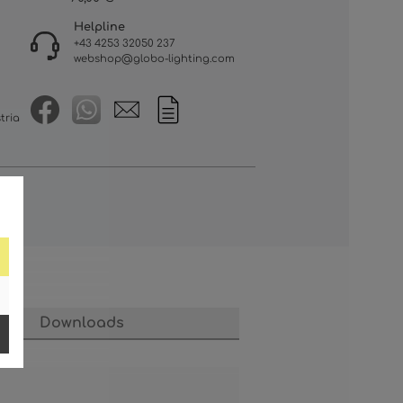
Helpline
+43 4253 32050 237
webshop@globo-lighting.com
tria
Downloads