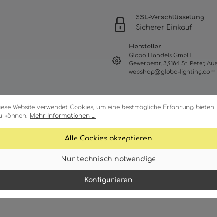
SSL-Verschlüsselung
Sicherer Einkauf
Hersteller
Globo Handels GmbH
Gewerbestr. 3,9184 St. Peter, Aus
webshop@globo-lighting.com
iese Website verwendet Cookies, um eine bestmögliche Erfahrung bieten
u können.
Mehr Informationen ...
Alle Cookies akzeptieren
Nur technisch notwendige
Merkmale
Technische Daten
Konfigurieren