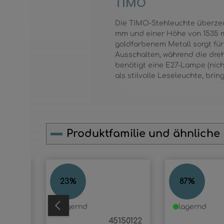
TIMO
Die TIMO-Stehleuchte überzeu
mm und einer Höhe von 1535 
goldfarbenem Metall sorgt für 
Ausschalten, während die dreh
benötigt eine E27-Lampe (nich
als stilvolle Leseleuchte, bri
Produktfamilie und ähnliche
Produktgalerie überspringen
TIMO
TIMO
23
%
87
%
lagernd
lagernd
70243
45150122