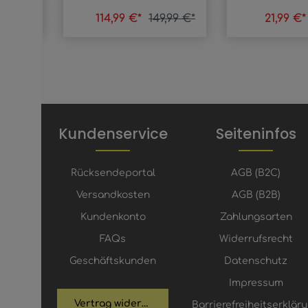
9,99 €*
114,99 €*
149,99 €*
21,99 €
Kundenservice
Seiteninfos
Rücksendeportal
AGB (B2C)
Versandkosten
AGB (B2B)
Kundenkonto
Zahlungsarten
FAQs
Widerrufsrecht
Geschäftskunden
Datenschutz
Impressum
Vertrag widerrufen
Barrierefreiheitserklär