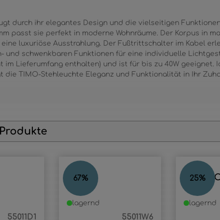
gt durch ihr elegantes Design und die vielseitigen Funktione
mm passt sie perfekt in moderne Wohnräume. Der Korpus in m
eine luxuriöse Ausstrahlung. Der Fußtrittschalter im Kabel erl
- und schwenkbaren Funktionen für eine individuelle Lichtges
t im Lieferumfang enthalten) und ist für bis zu 40W geeignet.
ngt die TIMO-Stehleuchte Eleganz und Funktionalität in Ihr Zuh
 Produkte
TIMO
STABIL
67
%
25
%
lagernd
lagernd
55011D1
55011W6