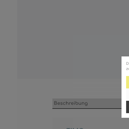
D
z
Beschreibung