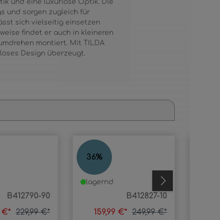
k und eine luxuriöse Optik. Die
s und sorgen zugleich für
sst sich vielseitig einsetzen
ise findet er auch in kleineren
dumdrehen montiert. Mit TILDA
tloses Design überzeugt.
LILY
LILY
36
%
36
%
lagernd
lage
B412790-90
B412827-10
9 €*
229,99 €*
159,99 €*
249,99 €*
15