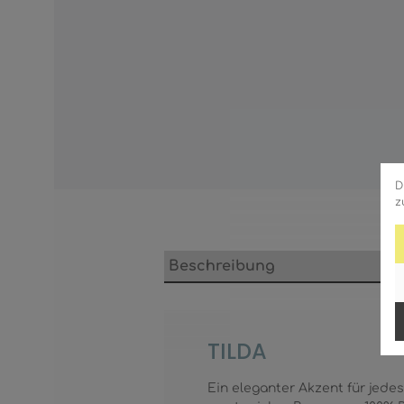
D
z
Beschreibung
TILDA
Ein eleganter Akzent für jede