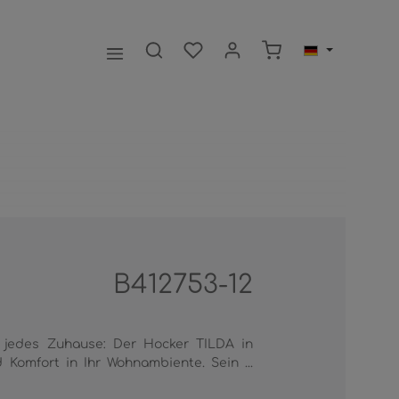
Warenkorb enthält 0
B412753-12
r jedes Zuhause: Der Hocker TILDA in
d Komfort in Ihr Wohnambiente. Sein ...