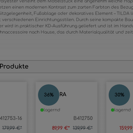
olyester verleiht dem Möbelstück eine angenehm weiche Hapti
setzen einen modernen Kontrast zum zarten Farbton des Bezug
 Sitzgelegenheit, Fußablage oder dekoratives Element – TILDA lä
verschiedenen Einrichtungsstilen. Durch seine kompakte Bauwe
er wird in praktischer KD-Ausführung geliefert und ist im Han
Wohnaccessoire nach Hause, das durch Materialqualität und zei
 Produkte
LEANDRA
LILY
36
%
30
%
lagernd
lagernd
412753-16
B412750
*
179,99 €*
89,99 €*
139,99 €*
159,9