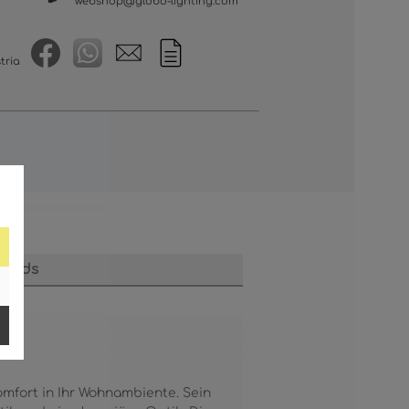
webshop@globo-lighting.com
tria
loads
omfort in Ihr Wohnambiente. Sein