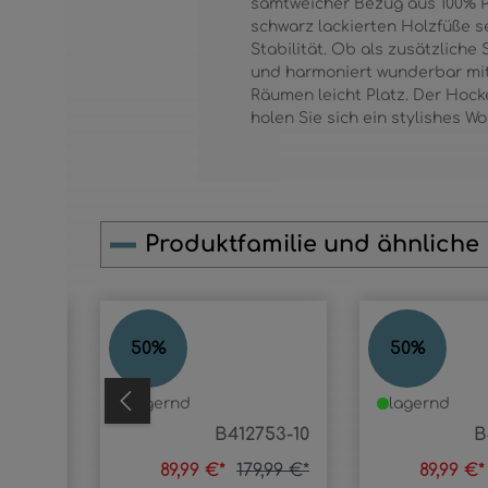
samtweicher Bezug aus 100% P
schwarz lackierten Holzfüße 
Stabilität. Ob als zusätzliche
und harmoniert wunderbar mit 
Räumen leicht Platz. Der Hock
holen Sie sich ein stylishes 
Produktfamilie und ähnliche
Produktgalerie überspringen
TILDA
TILDA
50
%
50
%
lagernd
lagernd
2828-5
B412753-10
B
,99 €*
89,99 €*
179,99 €*
89,99 €