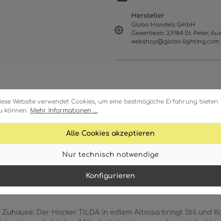
Hersteller
Globo Handels GmbH
Gewerbestr. 3,9184 St. Peter, Aus
webshop@globo-lighting.com
iese Website verwendet Cookies, um eine bestmögliche Erfahrung bieten
u können.
Mehr Informationen ...
Alle Cookies akzeptieren
Merkmale
Down
Nur technisch notwendige
Konfigurieren
s Zuhause: Der Hocker TILDA in edlem Altrosa bringt Stil und K