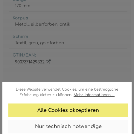
170 mm
Korpus
Metall
, silberfarben
, antik
Schirm
Textil
, grau
, goldfarben
GTIN/EAN:
9007371429332
Diese Website verwendet Cookies, um eine bestmögliche
Erfahrung bieten zu können.
Mehr Informationen ...
Fassung
E27
Alle Cookies akzeptieren
Leistungsaufnahme
Nur technisch notwendige
max. 25 Watt