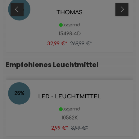
88
%
THOMAS
lagernd
15498-4D
32,99 €*
269,99 €*
Empfohlenes Leuchtmittel
Produktgalerie überspringen
25
%
LED - LEUCHTMITTEL
lagernd
10582K
2,99 €*
3,99 €*