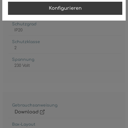
Leuchtmittel inkl.
Konfigurieren
Nein
Schutzgrad
IP20
Schutzklasse
2
Spannung
230 Volt
Gebrauchsanweisung
Download
Box-Layout