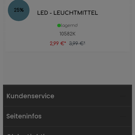
25
%
LED - LEUCHTMITTEL
lagernd
10582K
2,99 €*
3,99 €*
Kundenservice
Seiteninfos