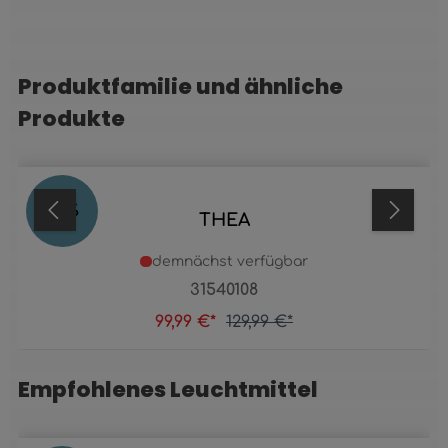
Produktfamilie und ähnliche
Produktgalerie überspringen
Produkte
23
%
THEA
demnächst verfügbar
31540108
99,99 €*
129,99 €*
Empfohlenes Leuchtmittel
Produktgalerie überspringen