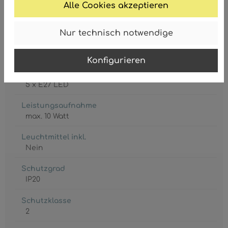
9007371584420
Alle Cookies akzeptieren
Nur technisch notwendige
Konfigurieren
Fassung
5 x E27 LED
Leistungsaufnahme
max. 10 Watt
Leuchtmittel inkl.
Nein
Schutzgrad
IP20
Schutzklasse
2