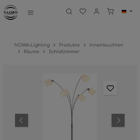
nhalt springen
Warenkorb e
NOWA-Lighting
Produkte
Innenleuchten
Räume
Schlafzimmer
Bildergalerie überspringen