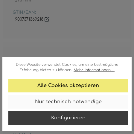
290 mm
GTIN/EAN:
9007371369218
Lebensdauer
Diese Website verwendet Cookies, um eine bestmögliche
20000 h
Erfahrung bieten zu können.
Mehr Informationen ...
Leistungsaufnahme
Alle Cookies akzeptieren
20 Watt
Leuchtmittel
Nur technisch notwendige
LED
Leuchtmittel inkl.
Konfigurieren
Ja