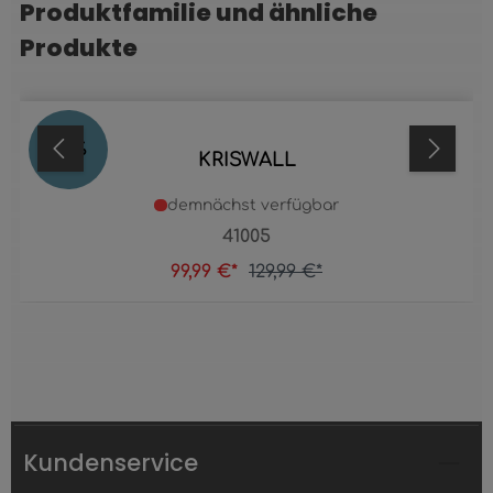
Produktfamilie und ähnliche
Produktgalerie überspringen
Produkte
23
%
KRISWALL
demnächst verfügbar
41005
99,99 €*
129,99 €*
Kundenservice