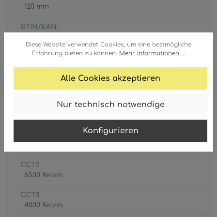
120 mm
GTIN/EAN:
9007371455836
Diese Website verwendet Cookies, um eine bestmögliche
Erfahrung bieten zu können.
Mehr Informationen ...
Alle Cookies akzeptieren
Nur technisch notwendige
Akku inkl.
1 x CR18650
Konfigurieren
CCT1
2700 Kelvin
CCT2
6500 Kelvin
CCT3
4000 Kelvin