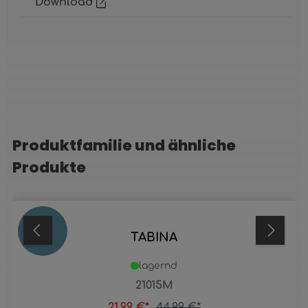
Download
Produktfamilie und ähnliche
Produktgalerie überspringen
Produkte
51
%
TABINA
lagernd
21015M
21,99 €*
44,99 €*