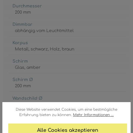
Durchmesser
200 mm
Dimmbar
abhängig vom Leuchtmittel
Korpus
Metall
, schwarz
, Holz
, braun
Schirm
Glas
, amber
Schirm Ø
200 mm
Wandschild Ø
90 mm
Diese Website verwendet Cookies, um eine bestmögliche
Erfahrung bieten zu können.
Mehr Informationen ...
GTIN/EAN:
9007371589647
Alle Cookies akzeptieren