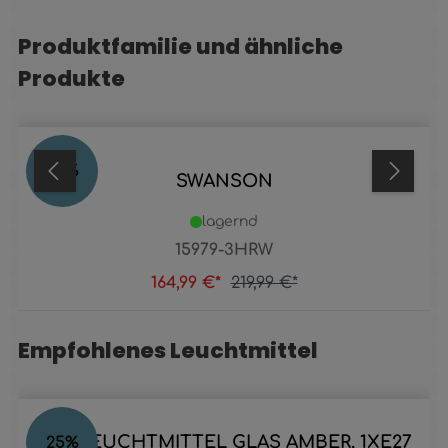
Produktfamilie und ähnliche
Produktgalerie überspringen
Produkte
25
%
SWANSON
lagernd
15979-3HRW
164,99 €*
219,99 €*
Empfohlenes Leuchtmittel
Produktgalerie überspringen
LED LEUCHTMITTEL GLAS AMBER, 1XE27
25
%