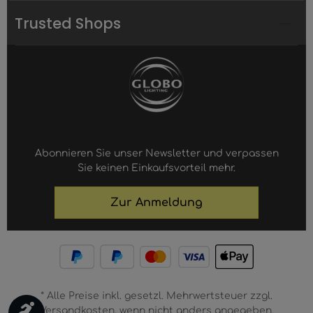
Trusted Shops
Abonnieren Sie unser Newsletter und verpassen
Sie keinen Einkaufsvorteil mehr.
Zur Anmeldung
* Alle Preise inkl. gesetzl. Mehrwertsteuer zzgl.
Werkzeugleiste anzeigen
Versandkosten, wenn nicht anders angegeben.