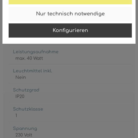
Nur technisch notwendige
Konfigurieren
Fassung
E27
Leistungsaufnahme
max. 40 Watt
Leuchtmittel inkl.
Nein
Schutzgrad
IP20
Schutzklasse
1
Spannung
230 Volt