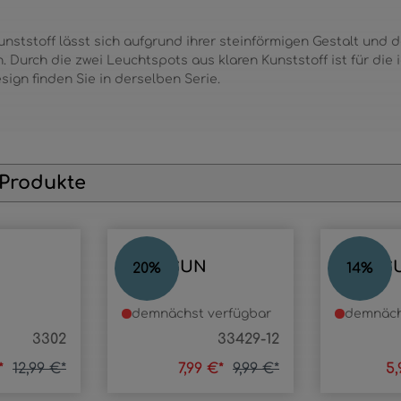
ststoff lässt sich aufgrund ihrer steinförmigen Gestalt und d
. Durch die zwei Leuchtspots aus klaren Kunststoff ist für die
ign finden Sie in derselben Serie.
 Produkte
STONSUN
STONS
20
%
14
%
demnächst verfügbar
demnäch
3302
33429-12
€*
12,99 €*
7,99 €*
9,99 €*
5