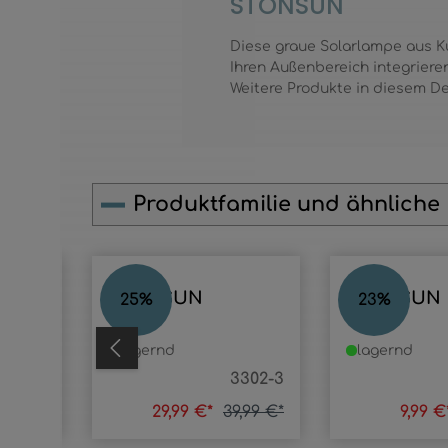
STONSUN
Diese graue Solarlampe aus Kun
Ihren Außenbereich integrieren
Weitere Produkte in diesem Des
Produktfamilie und ähnliche
Produktgalerie überspringen
STONSUN
STONSUN
25
%
23
%
lagernd
lagernd
488-30
3302-3
,99 €*
29,99 €*
39,99 €*
9,99 