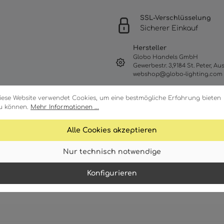
SSL-Verschlüsselung
Sicherer Einkauf
Hersteller
Globo Handels GmbH
Gewerbestr. 3,9184 St. Peter, Aus
webshop@globo-lighting.com
iese Website verwendet Cookies, um eine bestmögliche Erfahrung bieten
u können.
Mehr Informationen ...
Alle Cookies akzeptieren
Nur technisch notwendige
Konfigurieren
Merkmale
Technische Daten