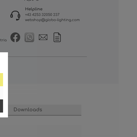
Helpline
+43 4253 32050 237
webshop@globo-lighting.com
tria
Downloads