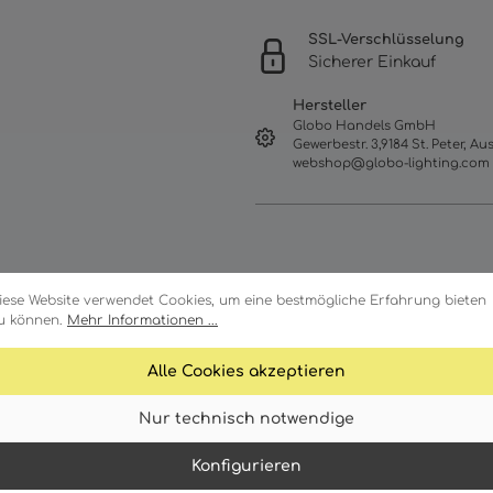
SSL-Verschlüsselung
Sicherer Einkauf
Hersteller
Globo Handels GmbH
Gewerbestr. 3,9184 St. Peter, Aus
webshop@globo-lighting.com
iese Website verwendet Cookies, um eine bestmögliche Erfahrung bieten
u können.
Mehr Informationen ...
Alle Cookies akzeptieren
Merkmale
Technische Daten
Nur technisch notwendige
Konfigurieren