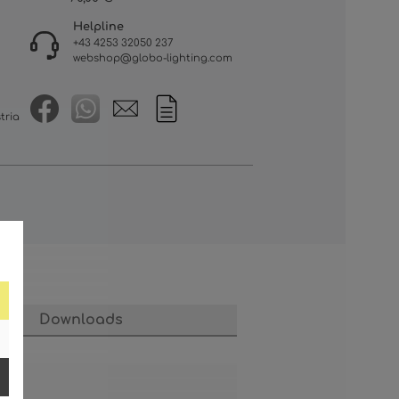
Helpline
+43 4253 32050 237
webshop@globo-lighting.com
tria
Downloads