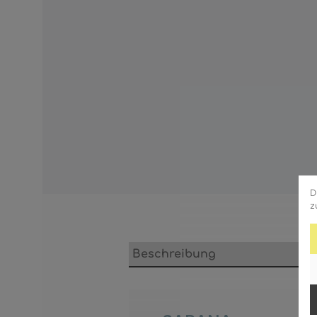
D
z
Beschreibung