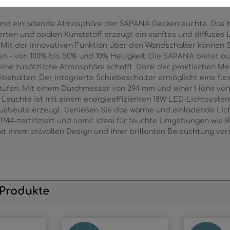
 und einladende Atmosphäre der SAPANA Deckenleuchte. Das 
erten und opalen Kunststoff erzeugt ein sanftes und diffuses L
 Mit der innovativen Funktion über den Wandschalter können S
 - von 100% bis 50% und 10% Helligkeit. Die SAPANA bietet au
eine zusätzliche Atmosphäre schafft. Dank der praktischen Me
behalten. Der integrierte Schiebeschalter ermöglicht eine flex
-Stufen. Mit einem Durchmesser von 294 mm und einer Höhe vo
e Leuchte ist mit einem energieeffizienten 18W LED-Lichtsystem
tausbeute erzeugt. Genießen Sie das warme und einladende Lic
IP44-zertifiziert und somit ideal für feuchte Umgebungen wie
t ihrem stilvollen Design und ihrer brillanten Beleuchtung ve
 Produkte