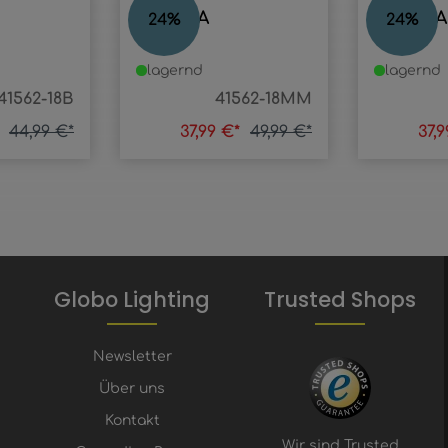
SAPANA
SAPANA
24
%
24
%
lagernd
lagernd
41562-18B
41562-18MM
*
44,99 €*
37,99 €*
49,99 €*
37,
Globo Lighting
Trusted Shops
Newsletter
Über uns
Kontakt
Wir sind Trusted