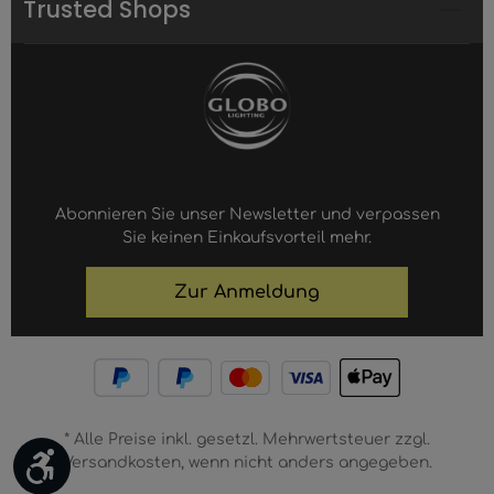
Trusted Shops
Abonnieren Sie unser Newsletter und verpassen
Sie keinen Einkaufsvorteil mehr.
Zur Anmeldung
* Alle Preise inkl. gesetzl. Mehrwertsteuer zzgl.
Werkzeugleiste anzeigen
Versandkosten, wenn nicht anders angegeben.