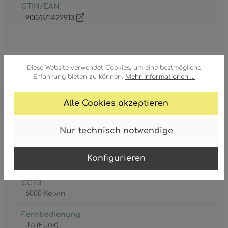
GTIN/EAN:
9007371422913
Diese Website verwendet Cookies, um eine bestmögliche
Erfahrung bieten zu können.
Mehr Informationen ...
Batterie inkl.
2 x AAA
Alle Cookies akzeptieren
CCT1
Nur technisch notwendige
2700 Kelvin
CCT2
Konfigurieren
bis
CCT3
6000 Kelvin
Fernbedienung
Ja (Funk)