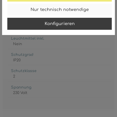
Fassung
Nur technisch notwendige
GU10
Leistungsaufnahme
Konfigurieren
max. 25 Watt
Leuchtmittel inkl.
Nein
Schutzgrad
IP20
Schutzklasse
2
Spannung
230 Volt