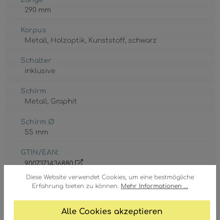
290 mm
Korpus
Metall
, Holzoptik
, Kunststoff
, schwarz
Schalter
inklusive
Schirm
Metall
, Graphit
Schirm Ø
55 mm
GTIN/EAN:
9007371436880
Diese Website verwendet Cookies, um eine bestmögliche
Erfahrung bieten zu können.
Mehr Informationen ...
Alle Cookies akzeptieren