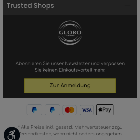
Trusted Shops
Abonnieren Sie unser Newsletter und verpassen
Sie keinen Einkaufsvorteil mehr.
Zur Anmeldung
* Alle Preise inkl. gesetzl. Mehrwertsteuer zzgl.
Werkzeugleiste anzeigen
Versandkosten, wenn nicht anders angegeben.