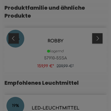
Produktfamilie und ähnliche
Produktgalerie überspringen
Produkte
24
%
ROBBY
lagernd
57910-5SSA
159,99 €*
209,99 €*
Empfohlenes Leuchtmittel
Produktgalerie überspringen
19
%
LED-LEUCHTMITTEL