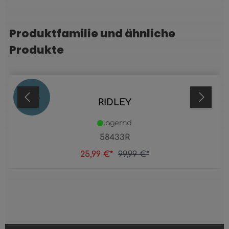
Produktfamilie und ähnliche
Produktgalerie überspringen
Produkte
74
%
RIDLEY
lagernd
58433R
25,99 €*
99,99 €*