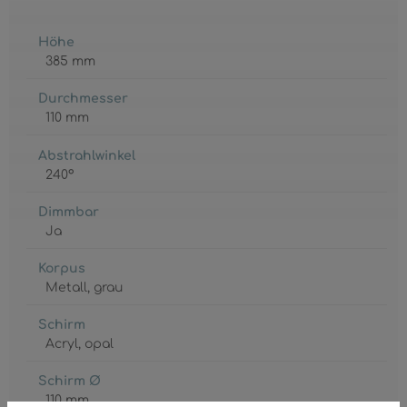
Höhe
385 mm
Durchmesser
110 mm
Abstrahlwinkel
240°
Dimmbar
Ja
Korpus
Metall
, grau
Schirm
Acryl
, opal
Schirm Ø
110 mm