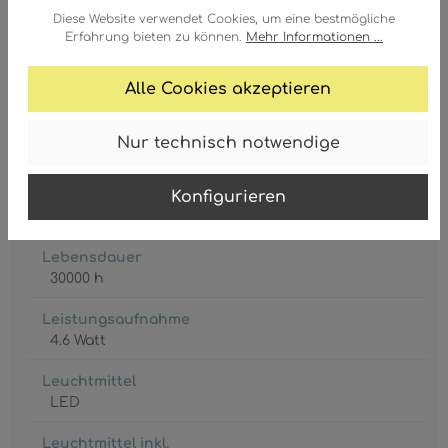
Diese Website verwendet Cookies, um eine bestmögliche
GTIN/EAN:
Erfahrung bieten zu können.
Mehr Informationen ...
9007371435203
Alle Cookies akzeptieren
Nur technisch notwendige
Akku inkl.
Konfigurieren
2 x CR18650
Lebensdauer
30000 h
Leistungsaufnahme
4.6 Watt
Leuchtmittel
LED
Leuchtmittel inkl.