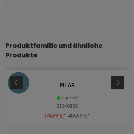
Produktfamilie und ähnliche
Produktgalerie überspringen
Produkte
62
%
PILAR
lagernd
31240802
174,99 €*
459,99 €*