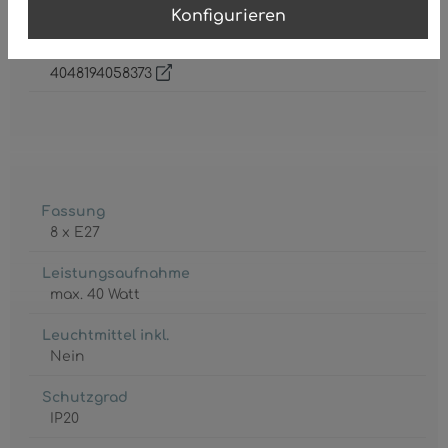
180 mm
Konfigurieren
GTIN/EAN:
4048194058373
Fassung
8 x E27
Leistungsaufnahme
max. 40 Watt
Leuchtmittel inkl.
Nein
Schutzgrad
IP20