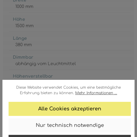
Breite
1000 mm
Höhe
1500 mm
Länge
380 mm
Dimmbar
abhängig vom Leuchtmittel
Höhenverstellbar
Ja
Diese Website verwendet Cookies, um eine bestmögliche
Erfahrung bieten zu können.
Mehr Informationen ...
Korpus
Metall
, Nickel
Alle Cookies akzeptieren
Schirm
Glas
, amber
Nur technisch notwendige
Schirm Ø