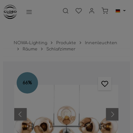
nhalt springen
Warenkorb e
NOWA-Lighting
Produkte
Innenleuchten
Räume
Schlafzimmer
Bildergalerie überspringen
66
%