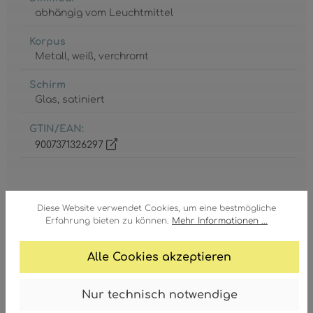
abhängig vom Leuchtmittel
Korpus
Metall
, weiß
, verchromt
Schirm
Glas
, satiniert
GTIN/EAN:
9007371326297
Diese Website verwendet Cookies, um eine bestmögliche
Erfahrung bieten zu können.
Mehr Informationen ...
Fassung
E27 ILLU
Alle Cookies akzeptieren
Leistungsaufnahme
Nur technisch notwendige
max. 60 Watt