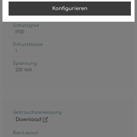
Leuchtmittel inkl.
Konfigurieren
Nein
Schutzgrad
IP20
Schutzklasse
1
Spannung
230 Volt
Gebrauchsanweisung
Download
Box-Layout