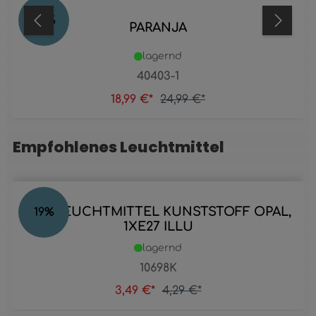
24
%
PARANJA
lagernd
40403-1
18,99 €*
24,99 €*
Empfohlenes Leuchtmittel
Produktgalerie überspringen
LED LEUCHTMITTEL KUNSTSTOFF OPAL,
19
%
1XE27 ILLU
lagernd
10698K
3,49 €*
4,29 €*