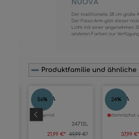
NUOVA
Der traditionelle 38 cm große 
Der Flexo-Arm gibt dieser nick
Licht mit einer angenehmen 30
anderen Farben zur Verfügung
Produktfamilie und ähnliche
Produktgalerie überspringen
NUOVA
NUOVA
56
%
24
%
lagernd
demnächst v
58272
24712L
9,99 €*
21,99 €*
49,99 €*
37,99 €