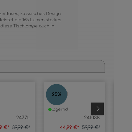
eitloses, klassisches Design.
 leistet ein 165 Lumen starkes
 diese Tischlampe auch in
PEGASI
MON
25
%
25
%
lagernd
lage
2477L
24103K
99 €*
39,99 €*
44,99 €*
59,99 €*
10