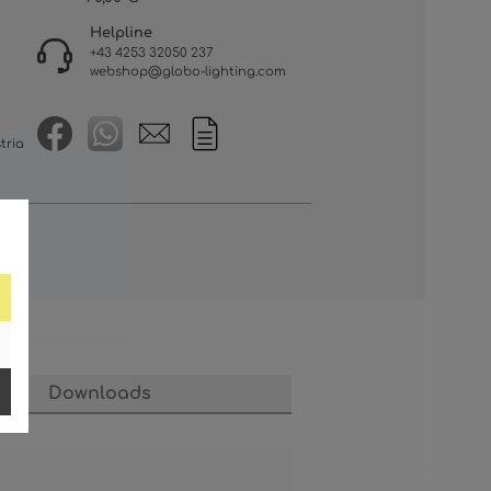
Helpline
+43 4253 32050 237
webshop@globo-lighting.com
tria
Downloads