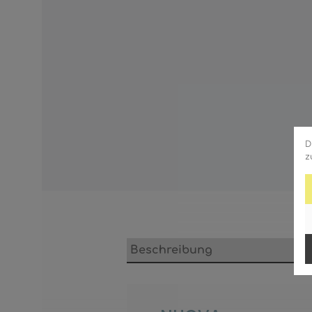
D
z
Beschreibung