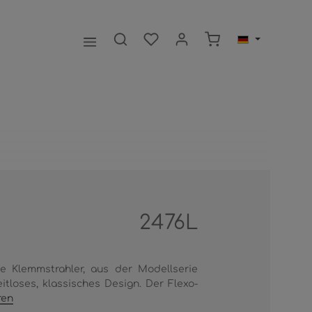
Warenkorb enthält 0
2476L
ße Klemmstrahler, aus der Modellserie
itloses, klassisches Design. Der Flexo-
ren