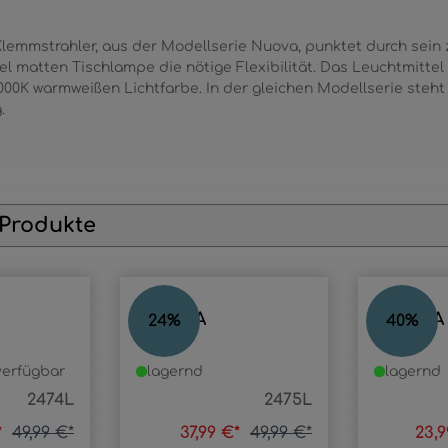
Klemmstrahler, aus der Modellserie Nuova, punktet durch sein z
el matten Tischlampe die nötige Flexibilität. Das Leuchtmittel
00K warmweißen Lichtfarbe. In der gleichen Modellserie steht
.
 Produkte
NUOVA
NUOVA
24
%
40
%
erfügbar
lagernd
lagernd
2474L
2475L
*
49,99 €*
37,99 €*
49,99 €*
23,