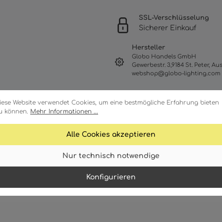
SSL-Verschlüsselung
Sicherer Einkauf
Hersteller
Globo Handels GmbH
Gewerbestr. 3,9184 St. Peter, Aus
webshop@globo-lighting.com
iese Website verwendet Cookies, um eine bestmögliche Erfahrung bieten
u können.
Mehr Informationen ...
Alle Cookies akzeptieren
Nur technisch notwendige
Konfigurieren
Merkmale
Technische Daten