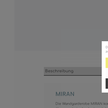
D
z
Beschreibung
MIRAN
Die Wandgarderobe MIRAN komb