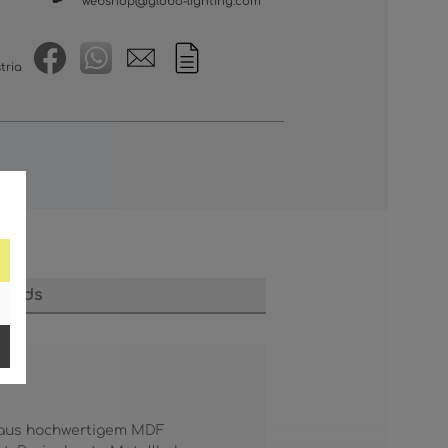
webshop@globo-lighting.com
tria
loads
t aus hochwertigem MDF