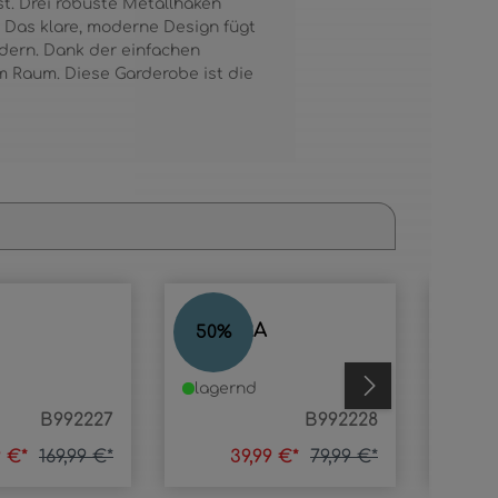
ist. Drei robuste Metallhaken
. Das klare, moderne Design fügt
odern. Dank der einfachen
 Raum. Diese Garderobe ist die
SANDRA
HOP
50
%
55
%
lagernd
lage
B992227
B992228
9 €*
169,99 €*
39,99 €*
79,99 €*