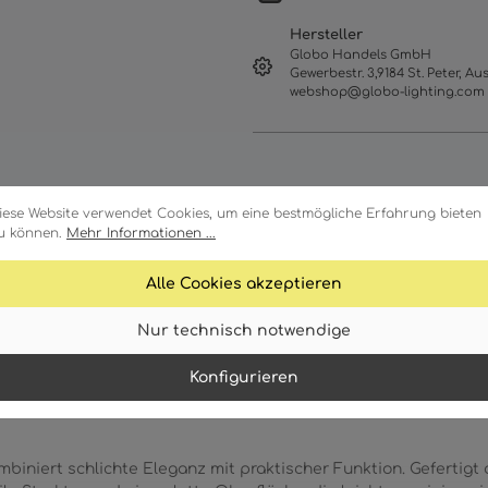
Hersteller
Globo Handels GmbH
Gewerbestr. 3,9184 St. Peter, Aus
webshop@globo-lighting.com
iese Website verwendet Cookies, um eine bestmögliche Erfahrung bieten
u können.
Mehr Informationen ...
Alle Cookies akzeptieren
Merkmale
Down
Nur technisch notwendige
Konfigurieren
iniert schlichte Eleganz mit praktischer Funktion. Gefertig