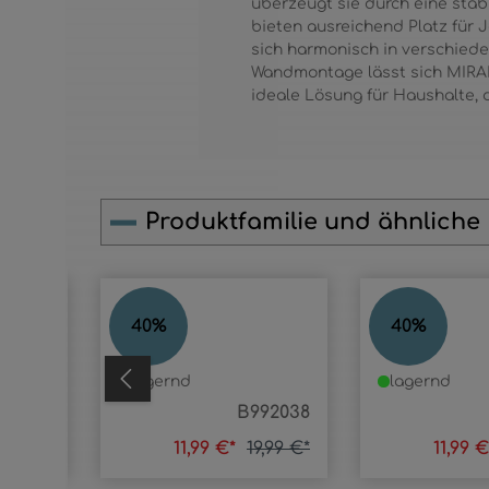
überzeugt sie durch eine stabi
bieten ausreichend Platz für 
sich harmonisch in verschiede
Wandmontage lässt sich MIRAN
ideale Lösung für Haushalte, 
Produktfamilie und ähnliche
Produktgalerie überspringen
JOLIE
BHP
40
%
40
%
lagernd
lagernd
92244
B992038
9,99 €*
11,99 €*
19,99 €*
11,99 