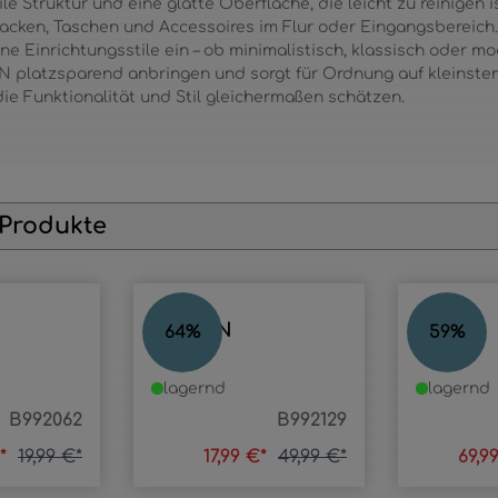
le Struktur und eine glatte Oberfläche, die leicht zu reinigen 
Jacken, Taschen und Accessoires im Flur oder Eingangsbereich
ne Einrichtungsstile ein – ob minimalistisch, klassisch oder m
 platzsparend anbringen und sorgt für Ordnung auf kleinstem
die Funktionalität und Stil gleichermaßen schätzen.
 Produkte
MARVIN
CARO
64
%
59
%
lagernd
lagernd
B992062
B992129
€*
19,99 €*
17,99 €*
49,99 €*
69,9