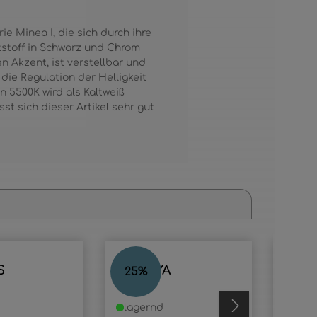
e Minea I, die sich durch ihre
tstoff in Schwarz und Chrom
n Akzent, ist verstellbar und
die Regulation der Helligkeit
on 5500K wird als Kaltweiß
t sich dieser Artikel sehr gut
S
PATTAYA
FAM
25
%
25
%
lagernd
lage