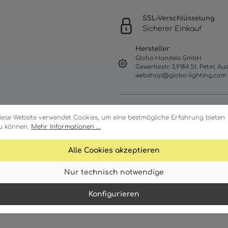
SSL-Verschlüsselung
Sicherer Einkauf
Hersteller
Globo Handels GmbH
Gewerbestr. 3,9184 St. Peter, Aus
webshop@globo-lighting.com
iese Website verwendet Cookies, um eine bestmögliche Erfahrung bieten
u können.
Mehr Informationen ...
Alle Cookies akzeptieren
Nur technisch notwendige
Merkmale
Technische Daten
Konfigurieren