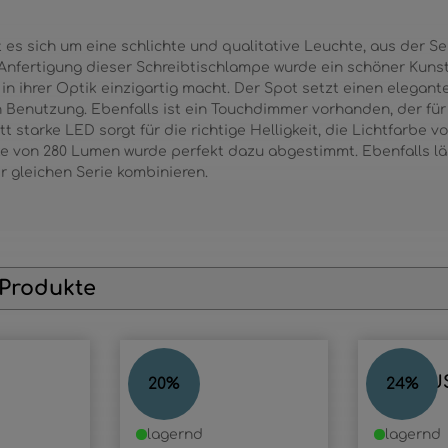
es sich um eine schlichte und qualitative Leuchte, aus der Seri
 Anfertigung dieser Schreibtischlampe wurde ein schöner Kuns
n ihrer Optik einzigartig macht. Der Spot setzt einen elegante
n Benutzung. Ebenfalls ist ein Touchdimmer vorhanden, der für 
t starke LED sorgt für die richtige Helligkeit, die Lichtfarbe v
 von 280 Lumen wurde perfekt dazu abgestimmt. Ebenfalls läss
r gleichen Serie kombinieren.
 Produkte
MINEA
FAMOU
20
%
24
%
lagernd
lagernd