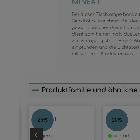
MINEA I
Bei dieser Tischlampe handelt 
Qualität auszeichnet. Bei der
gewählt, welcher diese Lampe i
dient somit einer individuelle
zur Verfügung steht. Eine 5 Wat
empfunden und die Lichtstärke
mit weiteren Produkten aus de
Produktfamilie und ähnliche
Produktgalerie überspringen
MINEA I
MINEA
25
%
20
%
lagernd
lagernd