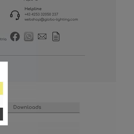
Helpline
+43 4253 32050 237
webshop@globo-lighting.com
tria
Downloads