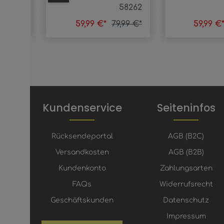
485SA
58262
7,99 €*
59,99 €*
79,99 €*
59,99 €
Kundenservice
Seiteninfos
Rücksendeportal
AGB (B2C)
Versandkosten
AGB (B2B)
Kundenkonto
Zahlungsarten
FAQs
Widerrufsrecht
Geschäftskunden
Datenschutz
Impressum