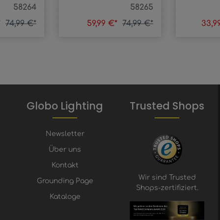
58264
58265
*
74,99 €*
59,99 €*
74,99 €*
33,9
Globo Lighting
Trusted Shops
Newsletter
Über uns
Kontakt
Wir sind Trusted
Grounding Page
Shops-zertifiziert.
Kataloge