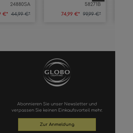
24880SA
58271B
9 €*
44,99 €*
74,99 €*
99,99 €*
Abonnieren Sie unser Newsletter und
verpassen Sie keinen Einkaufsvorteil mehr.
Zur Anmeldung