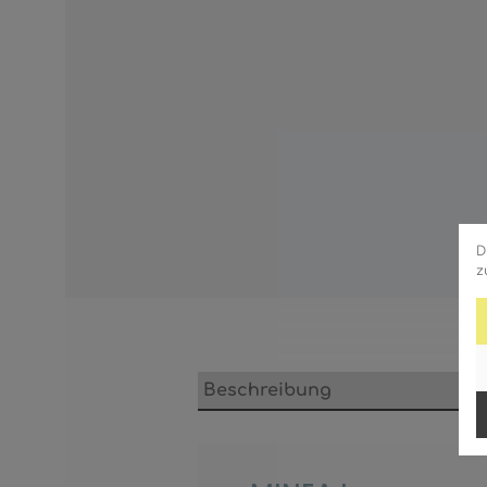
D
z
Beschreibung